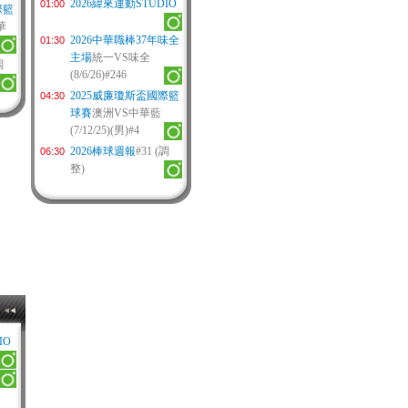
2026緯來運動STUDIO
01:00
際籃
華
2026中華職棒37年味全
01:30
主場
統一VS味全
調
(8/6/26)#246
2025威廉瓊斯盃國際籃
04:30
球賽
澳洲VS中華藍
(7/12/25)(男)#4
2026棒球週報
#31 (調
06:30
整)
IO