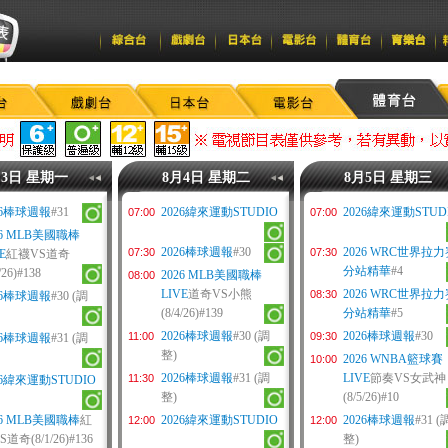
月3日 星期一
8月4日 星期二
8月5日 星期三
26棒球週報
#31
2026緯來運動STUDIO
2026緯來運動STUD
07:00
07:00
26 MLB美國職棒
2026棒球週報
#30
2026 WRC世界拉
07:30
07:30
E
紅襪VS道奇
分站精華
#4
/26)#138
2026 MLB美國職棒
08:00
LIVE
道奇VS小熊
2026 WRC世界拉
08:30
26棒球週報
#30 (調
(8/4/26)#139
分站精華
#5
2026棒球週報
#30 (調
2026棒球週報
#30
11:00
09:30
26棒球週報
#31 (調
整)
2026 WNBA籃球賽
10:00
2026棒球週報
#31 (調
LIVE
節奏VS女武神
11:30
26緯來運動STUDIO
整)
(8/5/26)#10
26 MLB美國職棒
紅
2026緯來運動STUDIO
2026棒球週報
#31 (
12:00
12:00
道奇(8/1/26)#136
整)