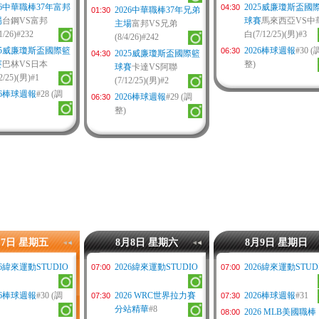
26中華職棒37年富邦
2025威廉瓊斯盃國
04:30
2026中華職棒37年兄弟
01:30
場
台鋼VS富邦
球賽
馬來西亞VS中
主場
富邦VS兄弟
1/26)#232
白(7/12/25)(男)#3
(8/4/26)#242
25威廉瓊斯盃國際籃
2026棒球週報
#30 (
06:30
2025威廉瓊斯盃國際籃
04:30
賽
巴林VS日本
整)
球賽
卡達VS阿聯
12/25)(男)#1
(7/12/25)(男)#2
26棒球週報
#28 (調
2026棒球週報
#29 (調
06:30
整)
月7日 星期五
8月8日 星期六
8月9日 星期日
26緯來運動STUDIO
2026緯來運動STUDIO
2026緯來運動STUD
07:00
07:00
26棒球週報
#30 (調
2026 WRC世界拉力賽
2026棒球週報
#31
07:30
07:30
分站精華
#8
2026 MLB美國職棒
08:00