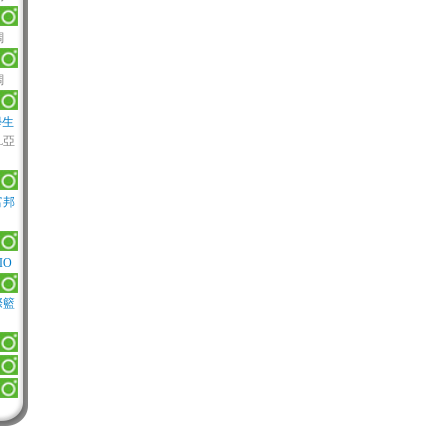
調
調
學生
BL亞
富邦
IO
際籃