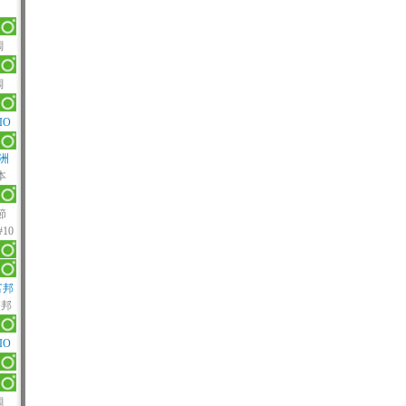
調
調
IO
亞洲
本
節
#10
富邦
富邦
IO
調