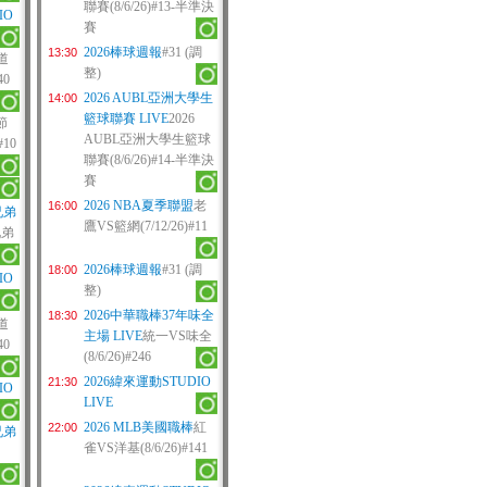
聯賽(8/6/26)#13-半準決
IO
賽
2026棒球週報
#31 (調
13:30
道
整)
40
2026 AUBL亞洲大學生
14:00
籃球聯賽 LIVE
2026
節
AUBL亞洲大學生籃球
#10
聯賽(8/6/26)#14-半準決
賽
2026 NBA夏季聯盟
老
16:00
兄弟
鷹VS籃網(7/12/26)#11
兄弟
2026棒球週報
#31 (調
18:00
IO
整)
2026中華職棒37年味全
18:30
道
主場 LIVE
統一VS味全
40
(8/6/26)#246
2026緯來運動STUDIO
21:30
IO
LIVE
2026 MLB美國職棒
紅
22:00
兄弟
雀VS洋基(8/6/26)#141