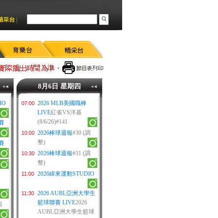
8月6日 星期四
IO
2026 MLB美國職棒
07:00
LIVE
紅雀VS洋基
(8/6/26)#141
力賽
2026棒球週報
#30 (調
10:00
整)
力賽
2026棒球週報
#31 (調
10:30
整)
2026緯來運動STUDIO
11:00
2026 AUBL亞洲大學生
11:30
籃球聯賽 LIVE
2026
調
AUBL亞洲大學生籃球