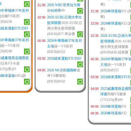
E
整)
2026 WRC世界拉力賽
21:30
26中華職棒37年富邦
分站精華
#9
2026棒球週報
#31 (
21:30
場
台鋼VS富邦
整)
2026 AUBL亞洲大學生
22:30
/26)#236
籃球聯賽
2026 AUBL亞
2026棒球週報
#32 (
22:00
26緯來運動STUDIO
洲大學生籃球聯賽
整)
(8/8/26)#17-準決賽
2026 AUBL亞洲大
22:30
26中華職棒37年富邦
2026中華職棒37年富邦
00:30
籃球聯賽
2026 AU
場
統一VS富邦
主場
統一VS富邦
洲大學生籃球聯賽
/26)#249
(8/8/26)#252
(8/9/26)#20-冠軍賽
25威廉瓊斯盃國際籃
2026緯來運動STUDIO
03:30
2026中華職棒37年
00:30
賽
日本VS卡達
主場
統一VS富邦
13/25)(男)#5
2026 MLB美國職棒
道
(8/9/26)#255
04:00
26棒球週報
#30 (調
奇VS響尾蛇
2026緯來運動STUD
03:30
(8/8/26)#142
2025威廉瓊斯盃國
04:00
球賽
阿聯VS澳洲
(7/13/25)(男)#6
2026棒球週報
#31
06:00
2026棒球週報
#32
06:30