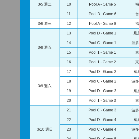
3/5 週二
10
Pool A - Game 5
福
11
Pool B - Game 6
台
3/6 週三
12
Pool A - Game 6
福
13
Pool D - Game 1
鳳
14
Pool C - Game 1
波多
3/8 週五
15
Pool 1 - Game 1
東
16
Pool 1 - Game 2
東
17
Pool D - Game 2
鳳
18
Pool C - Game 2
波多
3/9 週六
19
Pool D - Game 3
鳳
20
Pool 1 - Game 3
東
21
Pool C - Game 3
波多
22
Pool D - Game 4
鳳
3/10 週日
23
Pool C - Game 4
波多