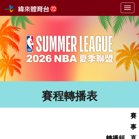
選
單
切
換
賽程轉播表
賽
事
轉播頻
直