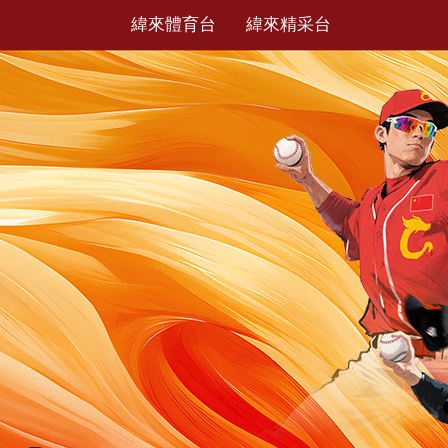
緯來體育台
緯來精采台