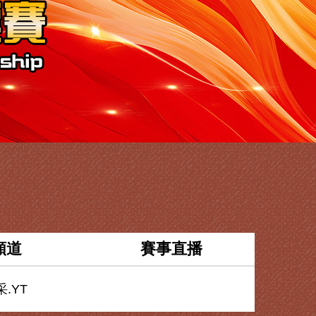
頻道
賽事直播
.YT