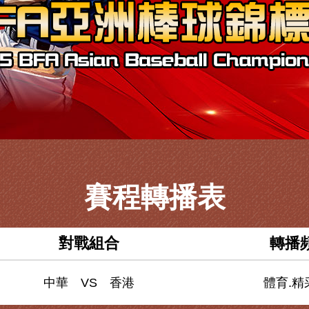
賽程轉播表
對戰組合
轉播
中華 VS 香港
體育.精采