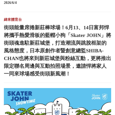
2026/6/4
緯來體育台
街頭能量席捲新莊棒球場！6月13、14日富邦悍
將攜手熱愛滑板的藍帽小狗「Skater JOHN」將
街頭魂進駐新莊城堡，打造潮流與跳脫框架的
風格態度，日本原創作者暨創意總監SHIBA-
CHAN也將來到新莊城堡與粉絲互動，更將推出
限定聯名周邊與互動拍照場景，邀請悍將家人
一同來球場感受街頭新風潮！