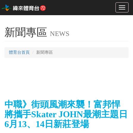
Toggl
naviga
新聞專區
NEWS
體育台首頁
新聞專區
中職》街頭風潮來襲！富邦悍
將攜手Skater JOHN最潮主題日
6月13、14日新莊登場