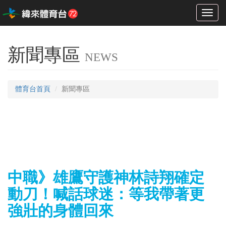
Toggl
naviga
新聞專區
NEWS
體育台首頁
新聞專區
中職》雄鷹守護神林詩翔確定
動刀！喊話球迷：等我帶著更
強壯的身體回來