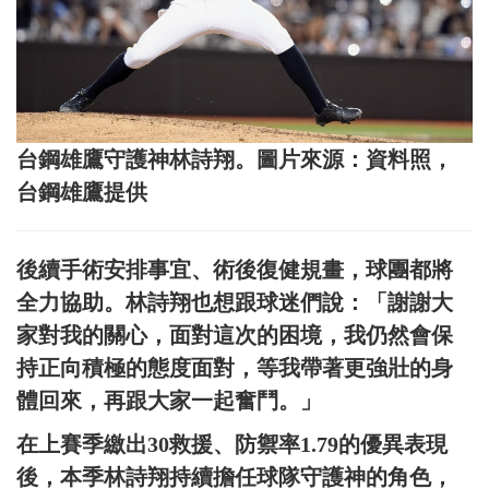
台鋼雄鷹守護神林詩翔。圖片來源：資料照，
台鋼雄鷹提供
後續手術安排事宜、術後復健規畫，球團都將
全力協助。林詩翔也想跟球迷們說：「謝謝大
家對我的關心，面對這次的困境，我仍然會保
持正向積極的態度面對，等我帶著更強壯的身
體回來，再跟大家一起奮鬥。」
在上賽季繳出30救援、防禦率1.79的優異表現
後，本季林詩翔持續擔任球隊守護神的角色，