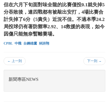
但在六月下旬面對味全龍的比賽僅投0.1就失掉5
分吞敗後，連四戰都有被敲出安打，4場比賽合
計失掉了6分（5責失）近況不佳。不過本季24.2
局投球仍有著防禦率2.92、14救援的表現，如今
因傷只能無奈暫離賽場。
CPBL
中職
台鋼雄鷹
林詩翔
← 上一則
下一則 →
新聞專區NEWS