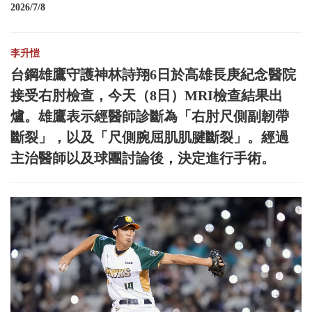
2026/7/8
李升愷
台鋼雄鷹守護神林詩翔6日於高雄長庚紀念醫院
接受右肘檢查，今天（8日）MRI檢查結果出
爐。雄鷹表示經醫師診斷為「右肘尺側副韌帶
斷裂」，以及「尺側腕屈肌肌腱斷裂」。經過
主治醫師以及球團討論後，決定進行手術。