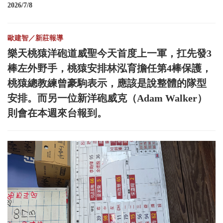
2026/7/8
歐建智／新莊報導
樂天桃猿洋砲道威聖今天首度上一軍，扛先發3
棒左外野手，桃猿安排林泓育擔任第4棒保護，
桃猿總教練曾豪駒表示，應該是說整體的隊型
安排。而另一位新洋砲威克（Adam Walker）
則會在本週來台報到。