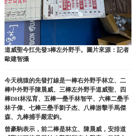
道威聖今扛先發3棒左外野手。圖片來源：記者
歐建智攝
今天桃猿的先發打線是一棒右外野手林立、二
棒中外野手陳晨威、三棒左外野手道威聖、四
棒DH林泓育、五棒一壘手林智平、六棒二壘手
林子偉、七棒三壘手劉子杰、八棒游擊手馬傑
森、九棒捕手嚴宏鈞。
曾豪駒表示，前二棒是林立、陳晨威，安排道