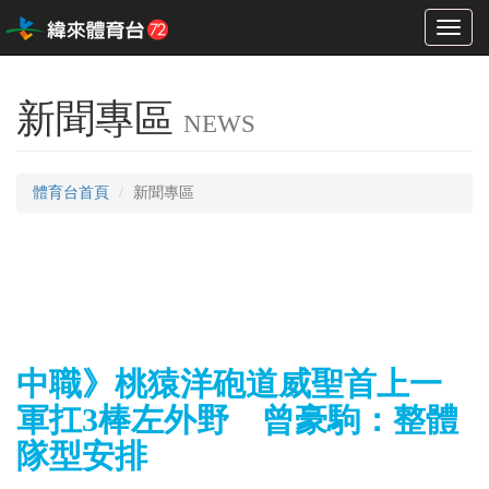
Toggl
naviga
新聞專區
NEWS
體育台首頁
新聞專區
中職》桃猿洋砲道威聖首上一
軍扛3棒左外野 曾豪駒：整體
隊型安排