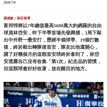
2026/7/8
羅惠齡／新莊報導
富邦悍將以7年總值最高5600萬大約網羅的自由
球員林岱安，昨下半季首場先發蹲捕，3局下敲
出中外野一壘安打，歷經半個球季、19個打數
後，終於敲出轉隊後首安，隊友比他還開心，
講了好幾個月的這顆首安球終於拿到了，林岱
安透露自己沒有收集「第1次」紀念品的習慣，
但這顆球會好好收著，放在醒目的地方。