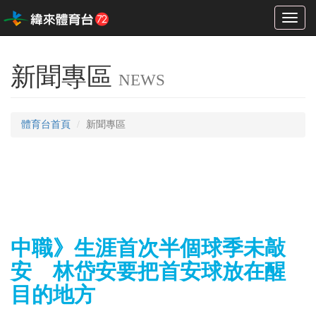
Toggl
naviga
新聞專區
NEWS
體育台首頁
新聞專區
中職》生涯首次半個球季未敲
安 林岱安要把首安球放在醒
目的地方