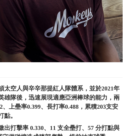
頓太空人與辛辛那提紅人隊體系，並於2021年
證英雄隊後，迅速展現適應亞洲棒球的能力，兩
、上壘率0.399、長打率0.488，累積203支安
分打點。
出打擊率 0.330、11 支全壘打、57 分打點與