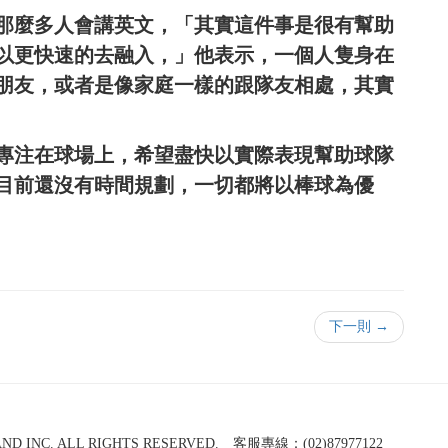
那麼多人會講英文，「其實這件事是很有幫助
以更快速的去融入，」他表示，一個人隻身在
朋友，或者是像家庭一樣的跟隊友相處，其實
專注在球場上，希望盡快以實際表現幫助球隊
目前還沒有時間規劃，一切都將以棒球為優
下一則 →
NC. ALL RIGHTS RESERVED. 客服專線：(02)87977122