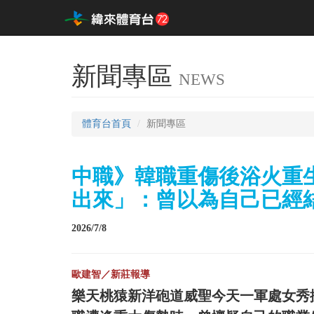
新聞專區
NEWS
體育台首頁
新聞專區
中職》韓職重傷後浴火重
出來」：曾以為自己已經
2026/7/8
歐建智／新莊報導
樂天桃猿新洋砲道威聖今天一軍處女秀