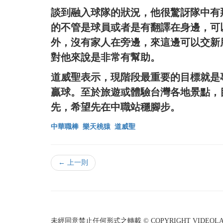
談到融入球隊的狀況，他很驚訝隊中有
的不管是球員或者是有翻譯在身邊，可
外，沒有家人在旁邊，來這邊可以交新
對他來說是非常有幫助。
道威聖表示，現階段最重要的目標就是
贏球。至於旅遊或體驗台灣各地景點，
先，希望先在中職站穩腳步。
中華職棒
樂天桃猿
道威聖
← 上一則
未經同意禁止任何形式之轉載 © COPYRIGHT VIDEOLAND I