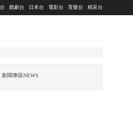
台
戲劇台
日本台
電影台
育樂台
精采台
新聞專區NEWS