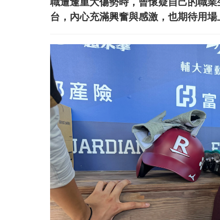
職遭逢重大傷勢時，曾懷疑自己的職業
台，內心充滿興奮與感激，也期待用場