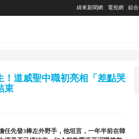
緯來新聞網
電視網
綜合
生！道威聖中職初亮相「差點哭
結束
擔任先發3棒左外野手，他坦言，一年半前在韓