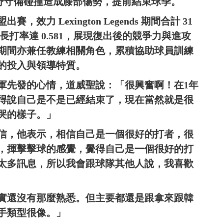
中因外野守備碰撞造成膝部傷勢，提前結束球季。
力 Lexington Legends 期間合計 31
，長打率達 0.581，展現復出後的競爭力與進攻
期間亦兼任教練相關角色，累積協助球員訓練
的投入與領導特質。
軍先發的心情，道威聖說：「很興奮啊！在1年
得說自己是不是已經結束了，現在當然就是很
哭的樣子。」
信，他表示，相信自己是一個很好的打者，很
，揮擊擊球的感覺，覺得自己是一個很好的打
太多訊息，所以我會跟球隊其他人說，我喜歡
實還沒有那麼熟悉。但主要都還是跟拿來跟韓
手類型很像。」