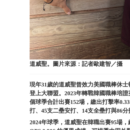
道威聖。圖片來源：記者歐建智／攝
現年31歲的道威聖曾效力美國職棒休士
登上大聯盟。2023年轉戰韓國職棒培
個球季合計出賽152場，繳出打擊率0.332
打、45支二壘安打、14支全壘打與86
2024年球季，道威聖在韓職出賽95場，繳