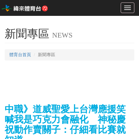
Toggl
naviga
新聞專區
NEWS
體育台首頁
新聞專區
中職》道威聖愛上台灣應援笑
喊我是巧克力會融化 神秘慶
祝動作賣關子：仔細看比賽就