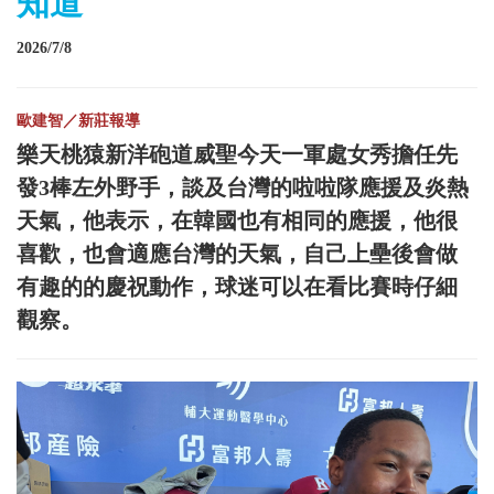
知道
2026/7/8
歐建智／新莊報導
樂天桃猿新洋砲道威聖今天一軍處女秀擔任先
發3棒左外野手，談及台灣的啦啦隊應援及炎熱
天氣，他表示，在韓國也有相同的應援，他很
喜歡，也會適應台灣的天氣，自己上壘後會做
有趣的的慶祝動作，球迷可以在看比賽時仔細
觀察。