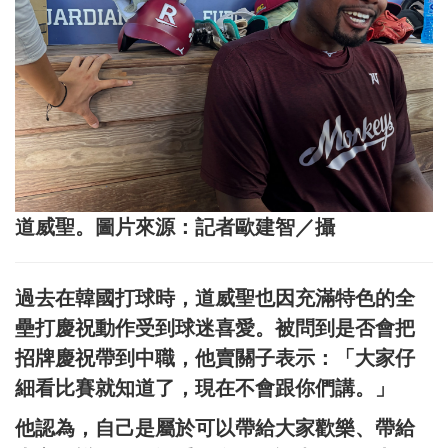
道威聖。圖片來源：記者歐建智／攝
過去在韓國打球時，道威聖也因充滿特色的全
壘打慶祝動作受到球迷喜愛。被問到是否會把
招牌慶祝帶到中職，他賣關子表示：「大家仔
細看比賽就知道了，現在不會跟你們講。」
他認為，自己是屬於可以帶給大家歡樂、帶給