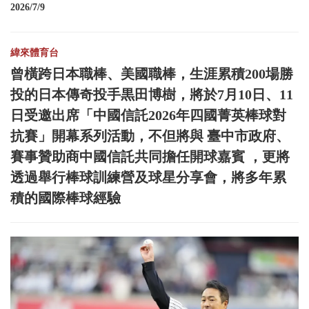
2026/7/9
緯來體育台
曾橫跨日本職棒、美國職棒，生涯累積200場勝
投的日本傳奇投手黒田博樹，將於7月10日、11
日受邀出席「中國信託2026年四國菁英棒球對
抗賽」開幕系列活動，不但將與 臺中市政府、
賽事贊助商中國信託共同擔任開球嘉賓 ，更將
透過舉行棒球訓練營及球星分享會，將多年累
積的國際棒球經驗