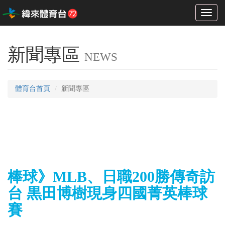
Toggl
naviga
新聞專區
NEWS
體育台首頁
新聞專區
棒球》MLB、日職200勝傳奇訪
台 黒田博樹現身四國菁英棒球
賽