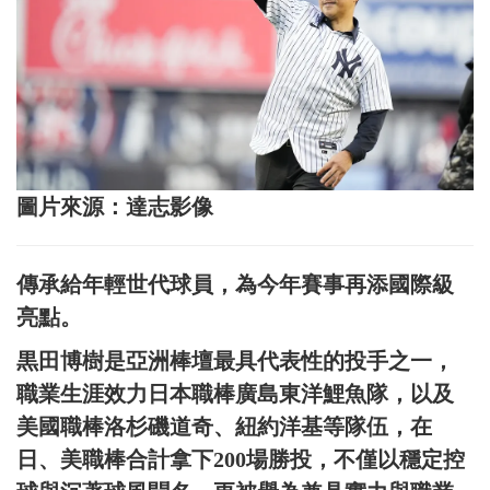
圖片來源：達志影像
傳承給年輕世代球員，為今年賽事再添國際級
亮點。
黒田博樹是亞洲棒壇最具代表性的投手之一，
職業生涯效力日本職棒廣島東洋鯉魚隊，以及
美國職棒洛杉磯道奇、紐約洋基等隊伍，在
日、美職棒合計拿下200場勝投，不僅以穩定控