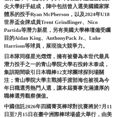
尖大學好手組成，陣中包括曾入選美國國家隊
體系的投手Ryan McPherson，以及2024年U18
世界盃金牌成員Trent Grindlinger、Nico
Partida等潛力新星，另有美國大學棒壇備受矚
目的Aidan King、AnthonyPack Jr.、Luke
Harrison等球員，展現強大競爭力。
日本隊同樣星光熠熠，擁有被譽為本世代最具
潛力投手之一的青山學院大學右投鈴木泰成，
集訓期間吸引日本職棒12支球團球探到場關
注；青山學院大學主戰捕手渡部海也被視為今
年日職選秀熱門人選，讓本屆賽事充滿濃厚的
職棒選秀觀察價值。
中國信託2026年四國菁英棒球對抗賽將於7月11
日至7月15日在臺中洲際棒球場盛大舉行，由美