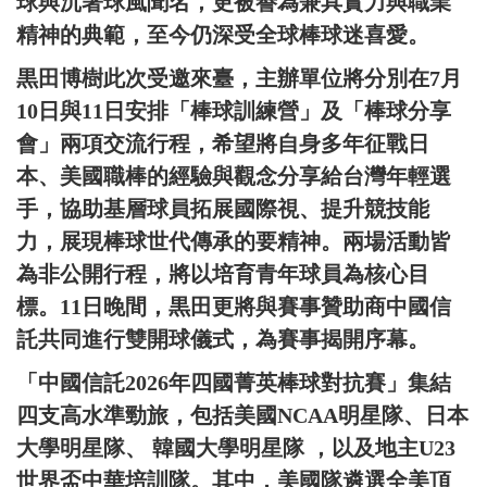
球與沉著球風聞名，更被譽為兼具實力與職業
精神的典範，至今仍深受全球棒球迷喜愛。
黒田博樹此次受邀來臺，主辦單位將分別在7月
10日與11日安排「棒球訓練營」及「棒球分享
會」兩項交流行程，希望將自身多年征戰日
本、美國職棒的經驗與觀念分享給台灣年輕選
手，協助基層球員拓展國際視、提升競技能
力，展現棒球世代傳承的要精神。兩場活動皆
為非公開行程，將以培育青年球員為核心目
標。11日晚間，黒田更將與賽事贊助商中國信
託共同進行雙開球儀式，為賽事揭開序幕。
「中國信託2026年四國菁英棒球對抗賽」集結
四支高水準勁旅，包括美國NCAA明星隊、日本
大學明星隊、 韓國大學明星隊 ，以及地主U23
世界盃中華培訓隊。其中，美國隊遴選全美頂