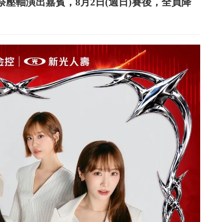
祭壓軸演出嘉賓，8月2日(週日)賽後，全員降