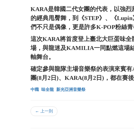
KARA是韓國二代女團的代表，以強烈風
的經典甩臀舞，到《STEP》、《Lup
們不只是偶像，更是許多K-POP粉絲
這次KARA將首度登上臺北大巨蛋味
場，與龍迷及KAMILIA一同點燃這
軸舞台。
確定參與龍隊主場音樂祭的表演來賓有Api
團(8月2日)、KARA(8月2日)，都在賽
中職
味全龍
新光亞洲音樂祭
← 上一則