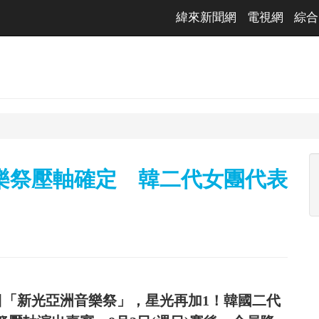
緯來新聞網
電視網
綜合
樂祭壓軸確定 韓二代女團代表
日「新光亞洲音樂祭」，星光再加1！韓國二代