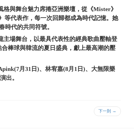
格與舞台魅力席捲亞洲樂壇，從《Mister》
in》等代表作，每一次回歸都成為時代記憶。她
青春時代的共同符號。
全龍主場舞台，以最具代表性的經典歌曲壓軸登
場結合棒球與韓流的夏日盛典，獻上最高潮的壓
nk(7月31日)、林宥嘉(8月1日)、大無限樂
後演出。
下一則 →