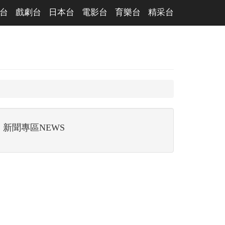
台
戲劇台
日本台
電影台
育樂台
精采台
新聞專區NEWS