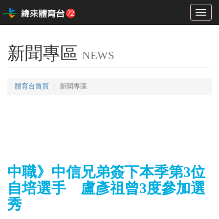
Toggl
naviga
新聞專區
NEWS
體育台首頁
新聞專區
中職》中信兄弟簽下本季第3位
自培選手 盧彥祖曾3度參加選
秀