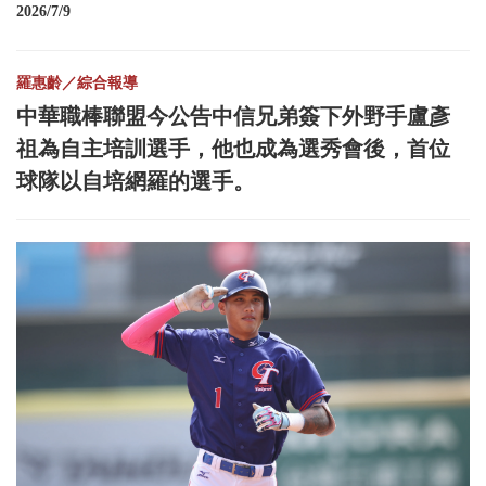
2026/7/9
羅惠齡／綜合報導
中華職棒聯盟今公告中信兄弟簽下外野手盧彥
祖為自主培訓選手，他也成為選秀會後，首位
球隊以自培網羅的選手。