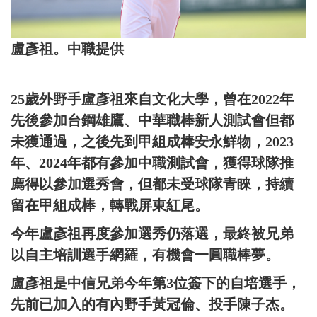
盧彥祖。中職提供
25歲外野手盧彥祖來自文化大學，曾在2022年
先後參加台鋼雄鷹、中華職棒新人測試會但都
未獲通過，之後先到甲組成棒安永鮮物，2023
年、2024年都有參加中職測試會，獲得球隊推
廌得以參加選秀會，但都未受球隊青睞，持續
留在甲組成棒，轉戰屏東紅尾。
今年盧彥祖再度參加選秀仍落選，最終被兄弟
以自主培訓選手網羅，有機會一圓職棒夢。
盧彥祖是中信兄弟今年第3位簽下的自培選手，
先前已加入的有內野手黃冠倫、投手陳子杰。