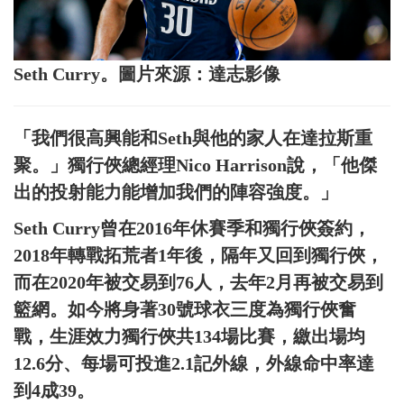
Seth Curry。圖片來源：達志影像
「我們很高興能和Seth與他的家人在達拉斯重
聚。」獨行俠總經理Nico Harrison說，「他傑
出的投射能力能增加我們的陣容強度。」
Seth Curry曾在2016年休賽季和獨行俠簽約，
2018年轉戰拓荒者1年後，隔年又回到獨行俠，
而在2020年被交易到76人，去年2月再被交易到
籃網。如今將身著30號球衣三度為獨行俠奮
戰，生涯效力獨行俠共134場比賽，繳出場均
12.6分、每場可投進2.1記外線，外線命中率達
到4成39。