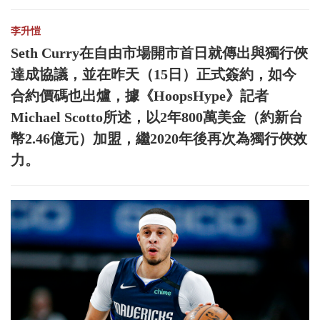
李升愷
Seth Curry在自由市場開市首日就傳出與獨行俠
達成協議，並在昨天（15日）正式簽約，如今
合約價碼也出爐，據《HoopsHype》記者
Michael Scotto所述，以2年800萬美金（約新台
幣2.46億元）加盟，繼2020年後再次為獨行俠效
力。