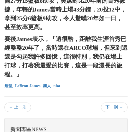
高27分15籃板8助攻，美媒對比20年前的首秀數
據，年輕的James當時上場43分鐘，20投12中，
拿到25分6籃板9助攻，令人驚嘆20年如一日，
甚至效率更高。
賽後James表示，「這很酷，距離我生涯首秀已
經整整20年了，當時還在ARCO球場，但來到這
還是勾起我許多回憶，這很特別，我仍在場上
打球，打著我最愛的比賽，這是一段漫長的旅
程。」
詹皇
LeBron James
湖人
nba
← 上一則
下一則 →
新聞專區NEWS