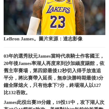
LeBron James。圖片來源：達志影像
03年的選秀狀元James當時代表騎士作客國王，
20年後James率湖人再度來到沙加緬度踢館，依
舊主宰賽場，第四節最後12秒切入得手放進追
平分，將比賽帶入延長，無奈決勝時期最後3分
鐘全隊熄火，只有他拿下7分，終場湖人以127
比132吞敗。
James此役出賽39分鐘，19投11中，攻下湖人次