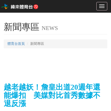
Toggl
naviga
新聞專區
NEWS
體育台首頁
新聞專區
越老越妖！詹皇出道20週年還
能爆扣 美媒對比首秀數據不
退反漲