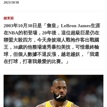
2023/10/30
鍾東穎
2003年10月30日是「詹皇」LeBron James生涯
在NBA的初登場，20年後，這位超級巨星仍在
聯盟大殺四方，今天身披湖人戰袍作客出戰國
王，38歲的他整場連秀暴扣美技，可惜最終輸
球，但個人數據不退反漲，越老越妖，「我還
在打球，打著我最愛的比賽。」