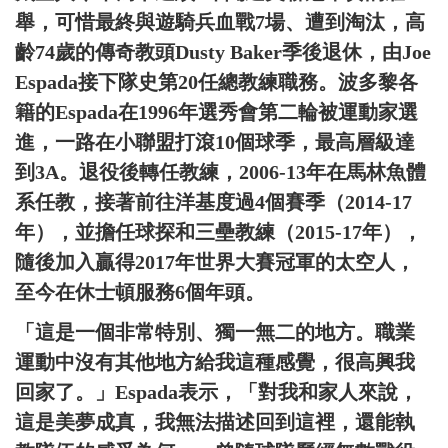
舉，可惜最終與遊騎兵血戰7場、遭到淘汰，高
齡74歲的傳奇教頭Dusty Baker季後退休，由Joe
Espada接下隊史第20任總教練職務。波多黎各
籍的Espada在1996年選秀會第二輪被運動家選
進，一路在小聯盟打滾10個球季，最高層級達
到3A。退役後轉任教練，2006-13年在馬林魚體
系任教，接著前往洋基度過4個賽季（2014-17
年），並擔任球探和三壘教練（2015-17年），
隨後加入贏得2017年世界大賽冠軍的太空人，
至今在休士頓服務6個年頭。
「這是一個非常特別、獨一無二的地方。職業
運動中沒有其他地方給我這種感覺，很高興我
回家了。」Espada表示，「對我和家人來說，
這是美夢成真，我無法描述回到這裡，還能執