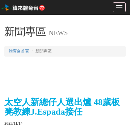
Toggl
naviga
新聞專區
NEWS
體育台首頁
新聞專區
太空人新總仔人選出爐 48歲板
凳教練J.Espada接任
2023/11/14