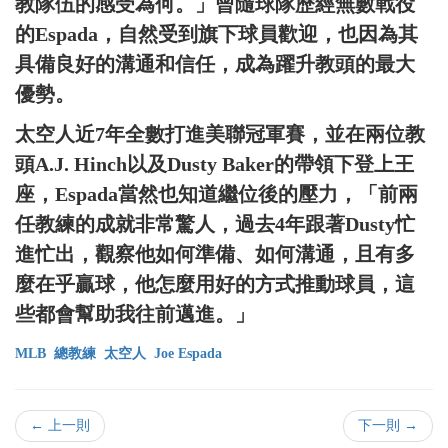
教隊伍的感受為何。」曾隨球隊歷經無數戰役
的Espada，自然受到旗下球員歡迎，也因為其
具備良好的溝通和信任，成為躍升教頭的最大
優勢。
太空人近7年全數打進美聯冠軍賽，並在兩位教
頭A.J. Hinch以及Dusty Baker的帶領下登上王
座，Espada當然也知道繼位後的壓力，「前兩
任教練的成就非常驚人，過去4年跟著Dusty忙
進忙出，觀察他如何準備、如何溝通，且有多
麼在乎贏球，他怎麼用好的方式推動球員，這
些都會幫助我往前邁進。」
MLB
總教練
太空人
Joe Espada
← 上一則
下一則 →