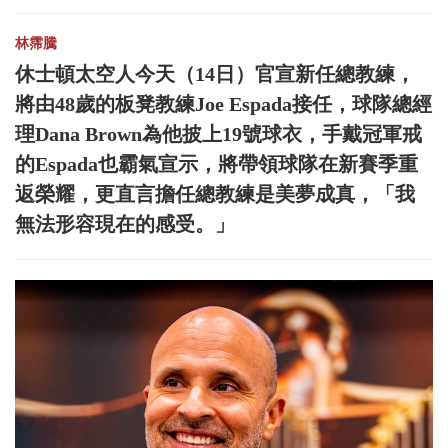
林霈騰
休士頓太空人今天（14日）官宣新任總教練，
將由48歲的板凳教練Joe Espada接任，球隊總經
理Dana Brown為他披上19號球衣，手戴冠軍戒
的Espada也霸氣宣示，將帶領球隊在新賽季重
返榮耀，更直言擔任總教練是美夢成真，「我
無法形容現在的感受。」