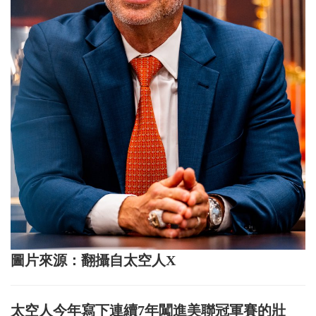
圖片來源：翻攝自太空人X
太空人今年寫下連續7年闖進美聯冠軍賽的壯