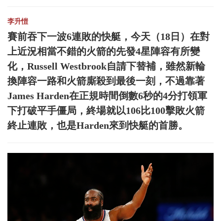
李升愷
賽前吞下一波6連敗的快艇，今天（18日）在對
上近況相當不錯的火箭的先發4星陣容有所變
化，Russell Westbrook自請下替補，雖然新輪
換陣容一路和火箭廝殺到最後一刻，不過靠著
James Harden在正規時間倒數6秒的4分打領軍
下打破平手僵局，終場就以106比100擊敗火箭
終止連敗，也是Harden來到快艇的首勝。