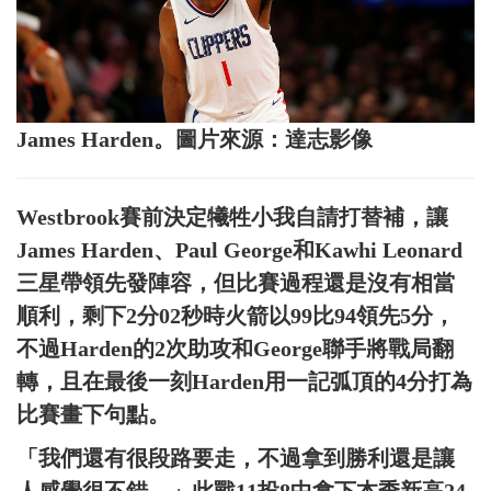
James Harden。圖片來源：達志影像
Westbrook賽前決定犧牲小我自請打替補，讓
James Harden、Paul George和Kawhi Leonard
三星帶領先發陣容，但比賽過程還是沒有相當
順利，剩下2分02秒時火箭以99比94領先5分，
不過Harden的2次助攻和George聯手將戰局翻
轉，且在最後一刻Harden用一記弧頂的4分打為
比賽畫下句點。
「我們還有很段路要走，不過拿到勝利還是讓