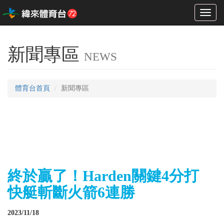
Toggl
naviga
新聞專區
NEWS
體育台首頁
新聞專區
終於贏了！Harden關鍵4分打
快艇斬斷火箭6連勝
2023/11/18