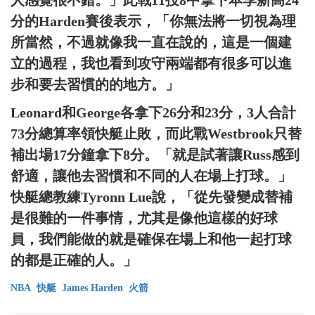
人感覺很不錯。」此戰11投8中拿下本季新高24
分的Harden賽後表示，「你無法將一切視為理
所當然，不過就像我一直在說的，這是一個建
立的過程，我也看到攻守兩端都有很多可以進
步和要去習慣的的地方。」
Leonard和George各拿下26分和23分，3人合計
73分總算率領快艇止敗，而此戰Westbrook只替
補出場17分鐘拿下8分。「就是試著讓Russ感到
舒適，讓他去習慣和不同的人在場上打球。」
快艇總教練Tyronn Lue說，「從先發變成替補
是很難的一件事情，尤其是像他這樣的好球
員，我們能做的就是確保在場上和他一起打球
的都是正確的人。」
NBA
快艇
James Harden
火箭