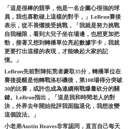
「這是很棒的競爭，他是一名企圖心很強的球
員，我也喜歡碰上這樣的對手，」LeBron賽後
表示，從不畏懼接受挑戰，「我就是努力挑戰
自我極限，看到大兒子坐在場邊，也想更加把
勁，接著又想到轉播單位亮起數據字卡，我就
更要打出這樣的表現，才能喚起大家的記
憶。」
LeBron先前對陣拓荒者豪取35分，轉播單位在
賽後提醒是他轉戰洛杉磯後，第108場得分突破
30的比賽，或許也成為連續兩戰爆量砍分的關
鍵。LeBron指出，「這是我和時間老人的對
決，外界去年開始批評我面臨退化，我想改變
這個說法。」
小老弟Austin Reaves非常認同，直言自己每天