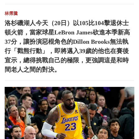
林霈騰
洛杉磯湖人今天（20日）以105比104擊退休士
頓火箭，當家球星LeBron James砍進本季新高
37分，讓扮演惡棍角色的Dillon Brooks無法執
行「戳熊行動」，即將邁入39歲的他也在賽後
宣示，總得挑戰自己的極限，更強調這是和時
間老人之間的對決。