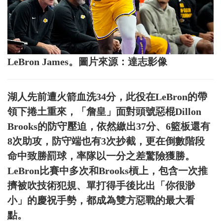
LeBron James。圖片來源：達志影像
湖人先前遭火箭血洗34分，此役在LeBron的帶
領下捲土重來，「詹皇」面對頭號惡棍Dillon
Brooks的防守壓迫，依然繳出37分、6籃板還有
8次助攻，防守端也有3次抄截，更在倒數階段
命中致勝罰球，率隊以一分之差驚險獲勝。
LeBron比賽中多次和Brooks槓上，包含一次推
擠被吹技術犯規、單打得手後比出「你很渺
小」的慶祝手勢，都成為雙方惡戰的最大看
點。