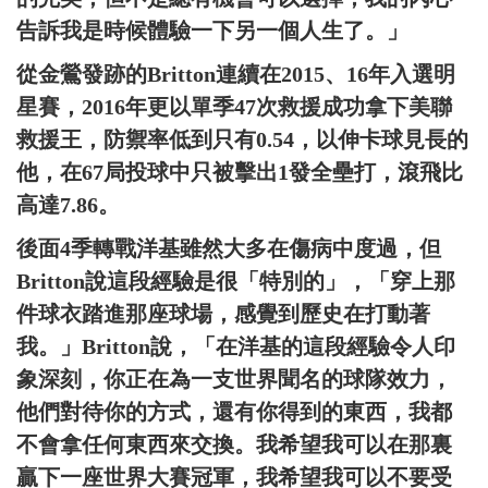
告訴我是時候體驗一下另一個人生了。」
從金鶯發跡的Britton連續在2015、16年入選明
星賽，2016年更以單季47次救援成功拿下美聯
救援王，防禦率低到只有0.54，以伸卡球見長的
他，在67局投球中只被擊出1發全壘打，滾飛比
高達7.86。
後面4季轉戰洋基雖然大多在傷病中度過，但
Britton說這段經驗是很「特別的」，「穿上那
件球衣踏進那座球場，感覺到歷史在打動著
我。」Britton說，「在洋基的這段經驗令人印
象深刻，你正在為一支世界聞名的球隊效力，
他們對待你的方式，還有你得到的東西，我都
不會拿任何東西來交換。我希望我可以在那裏
贏下一座世界大賽冠軍，我希望我可以不要受