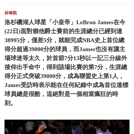
林暐凱
洛杉磯湖人球星「小皇帝」LeBron James在今
(22日)面對猶他爵士賽前的生涯總分已經到達
38995分，僅差5分，就能完成NBA史上首位總
得分超過39000分的球員，而James也沒有讓主
場球迷等太久，於首節7分13秒以一記三分線外
後仰出手命中，得到該場比賽的第7分，生涯總
得分正式突破39000分，成為聯盟史上第1人，
James受訪時表示能在任何紀錄中成為首位達標
球員總是很酷，這絕對是一個相當瘋狂的時
刻。