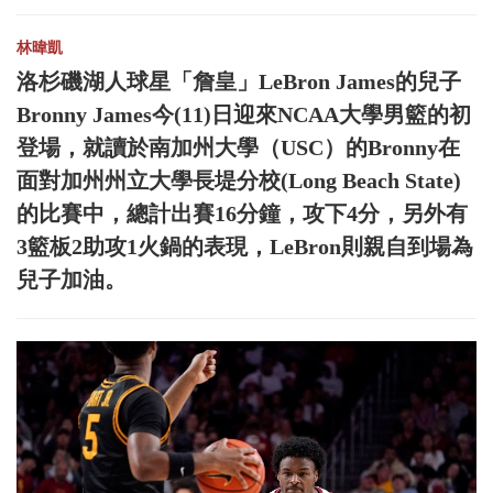
林暐凱
洛杉磯湖人球星「詹皇」LeBron James的兒子
Bronny James今(11)日迎來NCAA大學男籃的初
登場，就讀於南加州大學（USC）的Bronny在
面對加州州立大學長堤分校(Long Beach State)
的比賽中，總計出賽16分鐘，攻下4分，另外有
3籃板2助攻1火鍋的表現，LeBron則親自到場為
兒子加油。