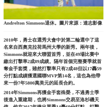
Andrelton Simmons退休。圖片來源：達志影像
2010年，勇士在選秀大會中於第二輪選中了這
名來自西奧克拉荷馬州大學的新秀。兩年後，
Simmons就迎來大聯盟首秀，並在49場比賽中
繳出打擊率2成89成績。隔年首個完整賽季就首
奪金手套獎，雖然打擊率只有2成48但以17轟59
分打點成績獲選國聯MVP第14名，這也為他帶
來一份7年5800萬美元的延長合約。
2014年Simmons再獲金手套殊榮，不過勇士季
後進入重建期，也將Simmons交易至洛杉磯天
使。他在2017年繳出單季14轟69分打點，打擊