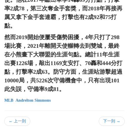
率2成78，第三次奪金手套獎，而2018年再接再
厲又拿下金手套連霸，打擊也有2成92和75打
點。
然而2019開始便屢受傷勢困擾，4年只打了298
場比賽，2021年離開天使輾轉去到雙城，最終
在小熊畫下大聯盟的生涯句點。總計11年生涯
出賽1226場，敲出1169支安打、70轟和444分打
點，打擊率2成63。防守方面，生涯站游擊超過
10000局，共5226次守備機會中，只有出現101
此失誤，守備率9成81。
MLB
Andrelton Simmons
← 上一則
下一則 →