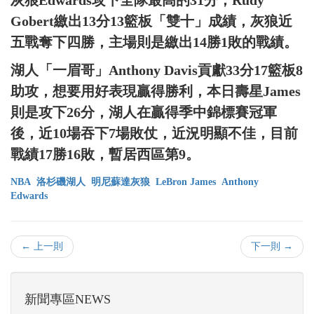
灰狼Edwards攻下全隊最高的31分，Rudy
Gobert繳出13分13籃板「雙十」成績，灰狼近
五戰奪下四勝，主場則是繳出14勝1敗的戰績。
湖人「一眉哥」Anthony Davis貢獻33分17籃板8
助攻，想要用好表現贏得勝利，本日壽星James
則是攻下26分，湖人在贏得季中錦標賽冠軍
後，近10場吞下7場敗仗，近況明顯不佳，目前
戰績17勝16敗，暫居西區第9。
NBA
洛杉磯湖人
明尼蘇達灰狼
LeBron James
Anthony
Edwards
← 上一則
下一則 →
新聞專區NEWS