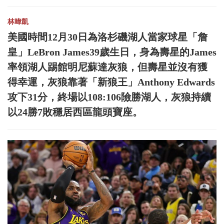
林暐凱
美國時間12月30日為洛杉磯湖人當家球星「詹
皇」LeBron James39歲生日，身為壽星的James
率領湖人踢館明尼蘇達灰狼，但壽星並沒有獲
得幸運，灰狼靠著「新狼王」Anthony Edwards
攻下31分，終場以108:106險勝湖人，灰狼持續
以24勝7敗穩居西區龍頭寶座。