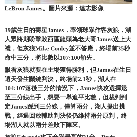
LeBron James。圖片來源：達志影像
39歲生日的壽星James，率領球隊作客灰狼，湖
人眾將期盼擊敗西區龍頭為老大哥James送上大
禮，但灰狼Mike Conley並不答應，終場前35秒
命中三分，將比數以107:100領先。
眼看灰狼就要在主場獲得勝利，但James在生日
這天發生關鍵判決，終場前2.3秒，湖人在
104:107落後三分的情況下，James快攻選擇退
至三分線出手，想要一舉追平比數，但裁判判
定James踩到三分線，僅算兩分，湖人提出挑
戰，經過回放輔助判決後仍維持兩分原判，終
場湖人就以兩分差敗下陣來。