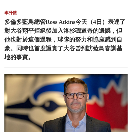
李升愷
多倫多藍鳥總管Ross Atkins今天（4日）表達了
對大谷翔平拒絕後加入洛杉磯道奇的遺憾，但
他也對於這個過程，球隊的努力和協座感到自
豪。同時也首度證實了大谷曾到訪藍鳥春訓基
地的事實。