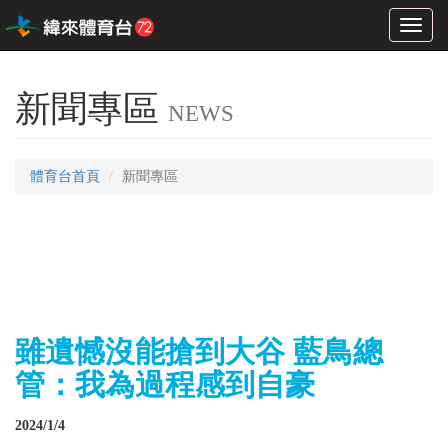
Toggl
naviga
新聞專區
NEWS
體育台首頁
新聞專區
雖遺憾沒能搶到大谷 藍鳥總
管：我為過程感到自豪
2024/1/4