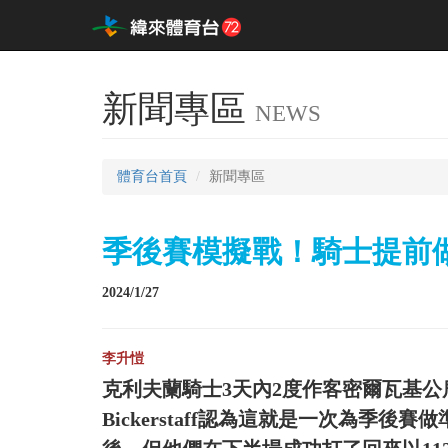
新聞專區
NEWS
體育台首頁
新聞專區
季後賽模擬戰！騎士提前
2024/1/27
李升愷
克利夫蘭騎士3天內2度作客密爾瓦基公
Bickerstaff認為這就是一次為季