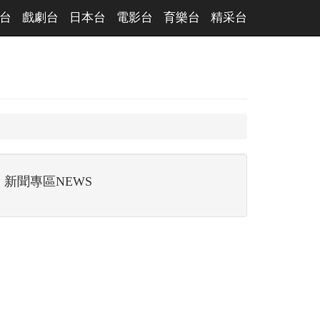
台
戲劇台
日本台
電影台
育樂台
精采台
新聞專區NEWS