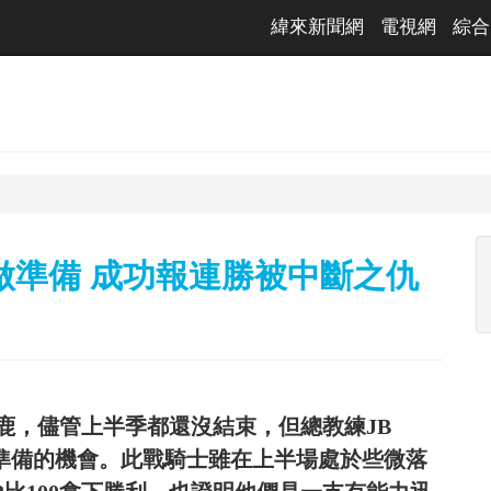
緯來新聞網
電視網
綜合
做準備 成功報連勝被中斷之仇
鹿，儘管上半季都還沒結束，但總教練JB
後賽做準備的機會。此戰騎士雖在上半場處於些微落