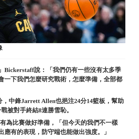
像
ckerstaff說：「我們仍有一些沒有太多季
會一下我們怎麼研究戰術，怎麼準備，全部都
分，中鋒Jarrett Allen也挹注24分14籃板，幫助
一戰被對手終結8連勝雪恥。
，沒有為比賽做好準備，「但今天的我們不一樣
出應有的表現，防守端也能做出強度。」