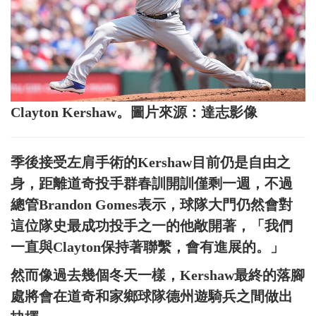
Clayton Kershaw。圖片來源：達志影像
季後接受左肩手術的Kershaw目前仍是自由之
身，距離道奇投手群春訓開訓僅剩一週，不過
總管Brandon Gomes表示，球隊大門仍然會對
這位隊史最成功投手之一的他敞開著，「我們
一直與Clayton保持著聯繫，會有進展的。」
然而像過去幾個冬天一樣，Kershaw最終的落腳
處將會在道奇和家鄉球隊德州遊騎兵之間做出