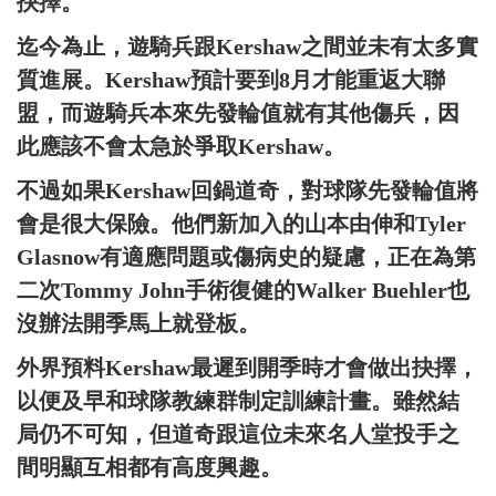
抉擇。
迄今為止，遊騎兵跟Kershaw之間並未有太多實
質進展。Kershaw預計要到8月才能重返大聯
盟，而遊騎兵本來先發輪值就有其他傷兵，因
此應該不會太急於爭取Kershaw。
不過如果Kershaw回鍋道奇，對球隊先發輪值將
會是很大保險。他們新加入的山本由伸和Tyler
Glasnow有適應問題或傷病史的疑慮，正在為第
二次Tommy John手術復健的Walker Buehler也
沒辦法開季馬上就登板。
外界預料Kershaw最遲到開季時才會做出抉擇，
以便及早和球隊教練群制定訓練計畫。雖然結
局仍不可知，但道奇跟這位未來名人堂投手之
間明顯互相都有高度興趣。