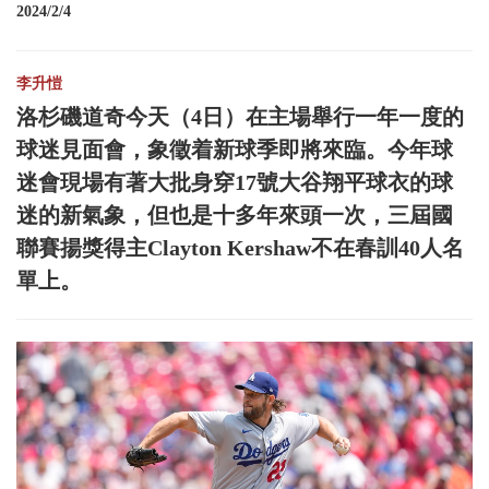
2024/2/4
李升愷
洛杉磯道奇今天（4日）在主場舉行一年一度的
球迷見面會，象徵着新球季即將來臨。今年球
迷會現場有著大批身穿17號大谷翔平球衣的球
迷的新氣象，但也是十多年來頭一次，三屆國
聯賽揚獎得主Clayton Kershaw不在春訓40人名
單上。