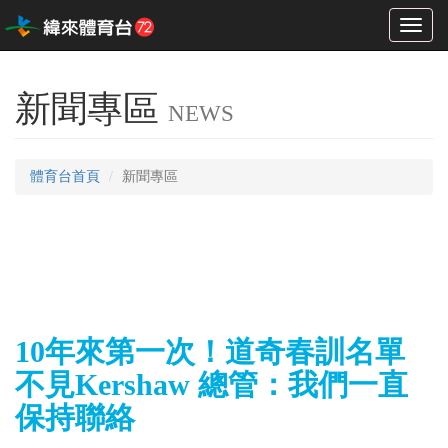
Toggl
naviga
新聞專區
NEWS
體育台首頁
新聞專區
10年來第一次！道奇春訓名單
不見Kershaw 總管：我們一直
保持聯絡