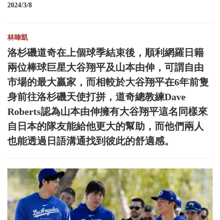
2024/3/8
林暐凱
洛杉磯道奇在上個球季結束後，順利網羅日籍
兩位棒球巨星大谷翔平及山本由伸，可謂自由
市場的最大贏家，而相較於大谷翔平在6年前隻
身前往洛杉磯天使打拼，道奇總教練Dave
Roberts認為山本由伸擁有大谷翔平這名同樣來
自日本的隊友能給他更大的幫助，而他們兩人
也能透過日語溝通找到彼此的舒適感。