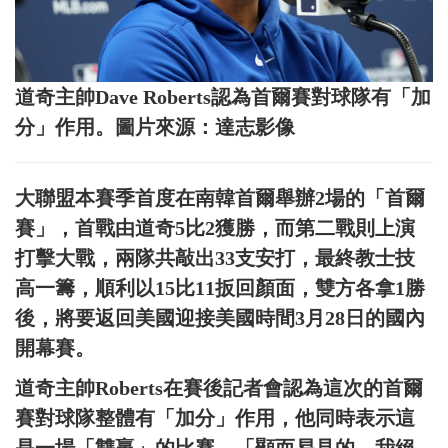
道奇主帥Dave Roberts認為首爾賽對球隊有「加
分」作用。圖片來源：達志影像
大聯盟本賽季首度在南韓首爾舉辦2場的「首爾
賽」，首戰由道奇5比2獲勝，而第二戰則上演
打擊大戰，兩隊共敲出33支安打，最終教士技
高一籌，順利以15比11扳回顏面，雙方各拿1勝
後，將要返回美國迎接美國時間3月28日的國內
開幕賽。
道奇主帥Roberts在賽後記者會認為這次的首爾
賽對球隊整體有「加分」作用，他同時表示這