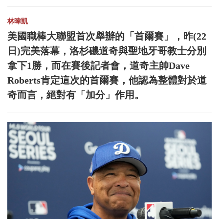
林暐凱
美國職棒大聯盟首次舉辦的「首爾賽」，昨(22
日)完美落幕，洛杉磯道奇與聖地牙哥教士分別
拿下1勝，而在賽後記者會，道奇主帥Dave
Roberts肯定這次的首爾賽，他認為整體對於道
奇而言，絕對有「加分」作用。