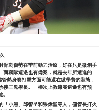
久
肘骨刺傷勢在季前動刀治療，好在只是微創手
。而獅隊這邊也有備案，就是去年所選進的
「儘管熱身賽打擊方面可能還在繳學費的狀態，
承接三鬼學長。」棒次上教練團這邊也有預
他。
的「小黑」邱智呈和張偉聖等人，儘管長打火