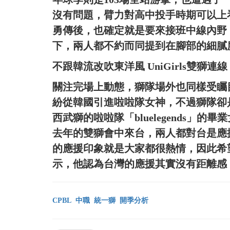
沒有問題，臂力對高中投手時期可以上
勇傳後，也確定就是要來接班中線內野
下，兩人都不約而同提到在腳部的細膩
不跟韓流改吹東洋風 UniGirls雙獅連線
關注完場上動態，獅隊場外也同樣受矚
紛從韓國引進啦啦隊女神，不過獅隊卻
西武獅的啦啦隊「bluelegends」的畢業
去年的雙獅會中來台，兩人都對台是應
的應援印象就是大家都很熱情，因此希
示，他認為台灣的應援其實沒有距離感
CPBL
中職
統一獅
開季分析