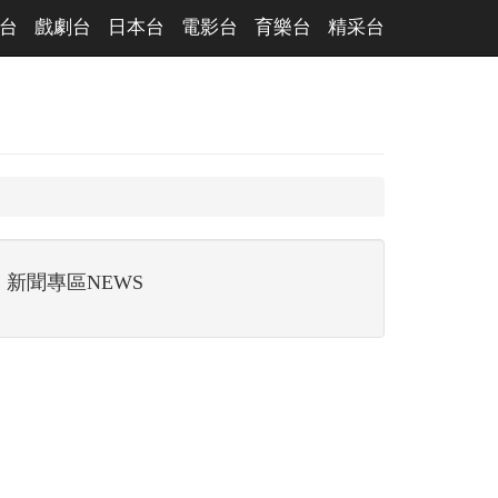
台
戲劇台
日本台
電影台
育樂台
精采台
新聞專區NEWS