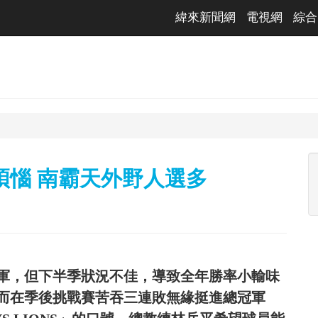
緯來新聞網
電視網
綜合
煩惱 南霸天外野人選多
軍，但下半季狀況不佳，導致全年勝率小輸味
而在季後挑戰賽苦吞三連敗無緣挺進總冠軍