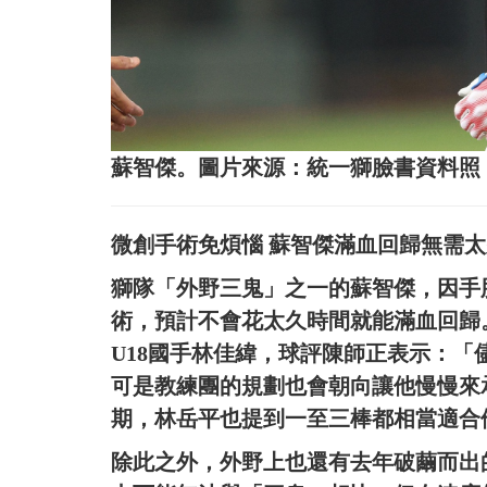
蘇智傑。圖片來源：統一獅臉書資料照
微創手術免煩惱 蘇智傑滿血回歸無需太
獅隊「外野三鬼」之一的蘇智傑，因手
術，預計不會花太久時間就能滿血回歸
U18國手林佳緯，球評陳師正表示：
可是教練團的規劃也會朝向讓他慢慢來
期，林岳平也提到一至三棒都相當適合
除此之外，外野上也還有去年破繭而出