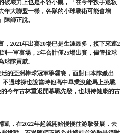
的破壞力上也是不容小覷，「在今年投手退板
去年大聯盟一樣，各隊的小球戰術可能會增
」陳師正說。
，2021年出賽20場已是生涯最多，接下來連2
到一軍賽場，2年合計僅25場出賽，儘管投球
為球隊貢獻。
復活的亞洲棒球冠軍爭霸賽，面對日本隊繳出
注，不過球探也說當時他高中畢業沒能馬上挑戰
後的今年古林重返開幕戰先發，也期待健康的古
凱，在2022年起就開始慢慢往游擊發展，去
了一些挑戰，不過陳師正認為林靖凱首游擊是絕對