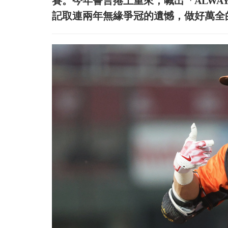
賽。今年誓言捲土重來，喊出「ALWAY
記取連兩年無緣爭冠的遺憾，做好萬全