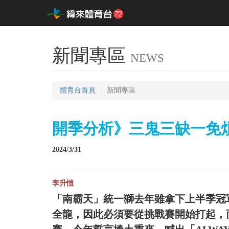
新聞專區
NEWS
體育台首頁
新聞專區
開季分析》三鬼三缺一免
2024/3/31
李升愷
「南霸天」統一獅去年雖拿下上半季冠
全龍，因此必須要從挑戰賽開始打起，