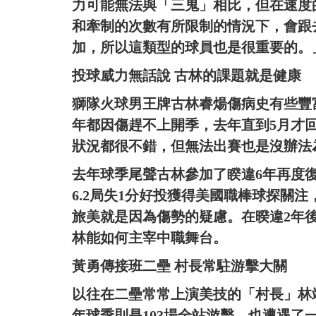
力可能無法與「三鬼」相比，但在速度
和牽制的次數有所限制的情況下，會跟
加，所以這類型的球員也是很重要的。
投球威力無話說 古林的課題就是健康
獅隊火球男王牌古林睿煬傷病史有些豐富
年都因傷趕不上開季，去年直到5月才回
狀況都很不錯，但無法出賽也是沒辦法
去年球季尾聲古林參加了睽違6年再度
6.2局失1分好投獲得美國職棒球探關
旅美就是因為傷勢的疑慮。在暌違2年
林能如何主宰中職舞台。
黃勇傳接班二壘 村長常駐游擊大關
以往在二壘常常上演美技的「村長」林靖
年球季則是103場全站游擊，也遭遇