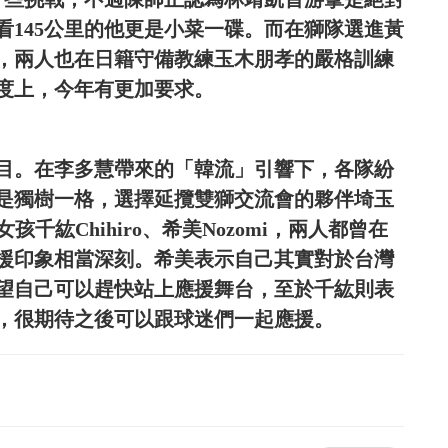
看145公里的他更是小菜一碟。而在獅隊選進黃
，兩人也在日籍守備教練玉木朋孝的嚴格訓練
度上，今年有更加要求。
目。在李多慧帶來的「韓流」引響下，各隊紛
是獨樹一格，選擇延攬雙獅交流會的夥伴埼玉
女孩千紘Chihiro、希美Nozomi，兩人都曾在
援印象相當深刻。希美表示自己其實對於台灣
望自己可以趕快站上應援舞台，至於千紘則表
，很期待之後可以跟球迷們一起應援。