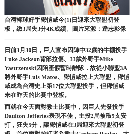
台灣棒球好手鄧愷威今(1)日迎來大聯盟初登
板，繳3局失3分4K成績。圖片來源：達志影像
日前3月30日，巨人宣布因陣中32歲的牛棚投手
Luke Jackson背部拉傷、33歲外野手Mike
Yastrzemski因陪產假暫時離隊，故從小聯盟3A
將外野手Luis Matos、鄧愷威拉上大聯盟，鄧愷
威成為台灣史上第17位大聯盟投手，但鄧愷威
未在昨天的比賽中登板。
而就在今天面對教士比賽中，因巨人先發投手
Daulton Jefferies表現不佳，主投2局被敲9支安
打，狂失5分，讓鄧愷威在3局迎來大聯盟初登
板，首位面對的打者為教士Graham Pauley，大