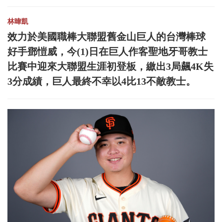
林暐凱
效力於美國職棒大聯盟舊金山巨人的台灣棒球
好手鄧愷威，今(1)日在巨人作客聖地牙哥教士
比賽中迎來大聯盟生涯初登板，繳出3局飆4K失
3分成績，巨人最終不幸以4比13不敵教士。