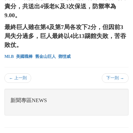
責分，共送出4張老K及3次保送，防禦率為
9.00。
最終巨人雖在第4及第7局各攻下2分，但因前3
局失分過多，巨人最終以4比13踢館失敗，苦吞
敗仗。
MLB
美國職棒
舊金山巨人
鄧愷威
← 上一則
下一則 →
新聞專區NEWS