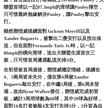
聯盟首球以一記87.3mph的滑球讓Pauley揮空，
只可惜最終無緣解決Pauley，讓Pauley擊出安
打。
雖然鄧愷威後續面對Jackson Merrill以及
Xander Bogaerts，被擊出二壘安打以及投出保
送，但在面對Fernando Tatis Jr.時，以一記
86mph的橫向滑球，送出大聯盟生涯首次三
振，只可惜首局遭遇亂流失掉3分。
在初登板首局過後，鄧愷威穩定情緒，後續在
4、5兩局皆未失分，僅在第4局被Xander
Bogaerts敲出安打，在中繼3局後，第6局未登
場，改由Ryan Walker接任，鄧愷威完成初登
板，總計3局用球數為68球，其中39球為好球，
面對16名打者被敲4支安打失掉3分，3分皆為自