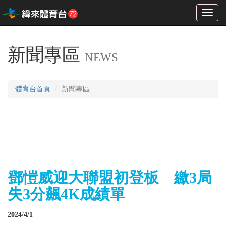
Toggl
naviga
新聞專區
NEWS
體育台首頁
新聞專區
鄧愷威迎大聯盟初登板 繳3局
失3分飆4K成績單
2024/4/1