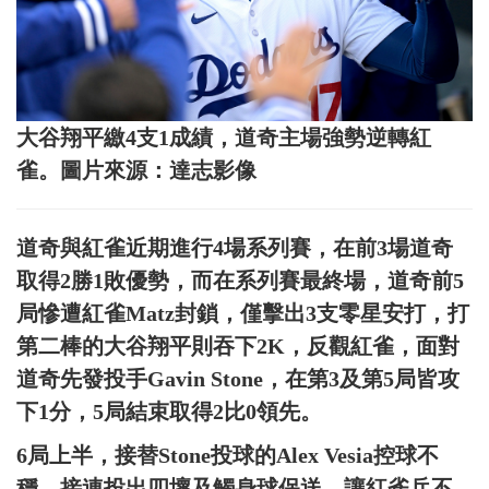
大谷翔平繳4支1成績，道奇主場強勢逆轉紅
雀。圖片來源：達志影像
道奇與紅雀近期進行4場系列賽，在前3場道奇
取得2勝1敗優勢，而在系列賽最終場，道奇前5
局慘遭紅雀Matz封鎖，僅擊出3支零星安打，打
第二棒的大谷翔平則吞下2K，反觀紅雀，面對
道奇先發投手Gavin Stone，在第3及第5局皆攻
下1分，5局結束取得2比0領先。
6局上半，接替Stone投球的Alex Vesia控球不
穩，接連投出四壞及觸身球保送，讓紅雀兵不