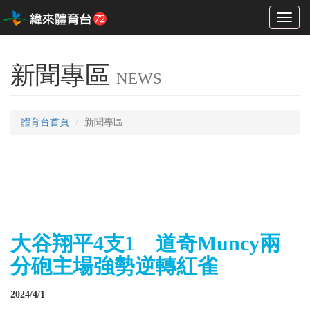
Toggl
naviga
新聞專區
NEWS
體育台首頁
新聞專區
大谷翔平4支1 道奇Muncy兩
分砲主場強勢逆轉紅雀
2024/4/1