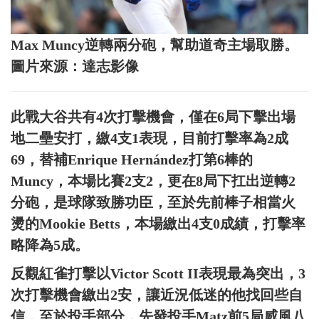
Max Muncy逆轉兩分砲，幫助道奇主場取勝。
圖片來源：達志影像
此戰大谷共有4次打擊機會，僅在6局下擊出場
地二壘安打，繳4支1表現，目前打擊率為2成
69，替補Enrique Hernández打第6棒的
Muncy，本場比賽2支2，更在8局下扛出逆轉2
分砲，是球隊致勝功臣，至於先前棒子相當火
燙的Mookie Betts，本場繳出4支0成績，打擊率
略降為5成。
反觀紅雀打擊以Victor Scott II表現最為突出，3
次打擊機會繳出2安，讓近況低迷的他找回些自
信，至於投手部分，先發投手Matz前5局威風八