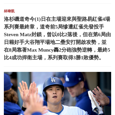
林暐凱
洛杉磯道奇今(1)日在主場迎來與聖路易紅雀4場
系列賽最終章，道奇前5局慘遭紅雀先發投手
Steven Matz封鎖，曾以0比2落後，但在第6局由
日籍好手大谷翔平場地二壘安打開啟攻勢，並
在8局靠著Max Muncy轟2分砲強勢逆轉，最終5
比4成功捍衛主場，系列賽取得3勝1敗優勢。