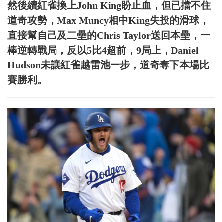
然後續紅雀換上John King盼止血，但已擋不住
道奇攻勢，Max Muncy相中King失投的滑球，
直接幫自己及二壘的Chris Taylor送回本壘，一
棒逆轉戰局，反以5比4超前，9局上，Daniel
Hudson未讓紅雀越雷池一步，道奇奪下本場比
賽勝利。