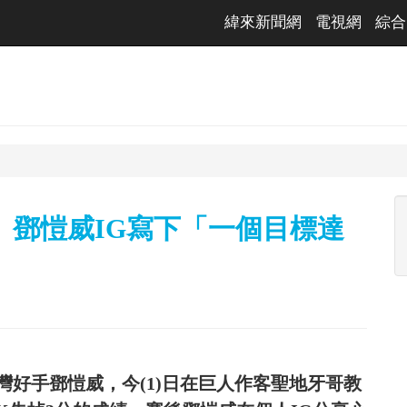
緯來新聞網
電視網
綜合
 鄧愷威IG寫下「一個目標達
好手鄧愷威，今(1)日在巨人作客聖地牙哥教