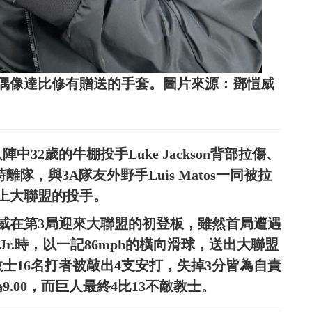
偶像達比修有贈送的手套。圖片來源：鄧愷威
32歲的牛棚投手Luke Jackson背部拉傷、
假暫時離隊，與3A隊友外野手Luis Matos一同被拉
登上大聯盟的投手。
威在第3局迎來大聯盟的初登板，雖然首局遭遇
is Jr.時，以一記86mph的橫向滑球，送出大聯盟
士16名打者被敲出4支安打，失掉3分皆為自責
.00，而巨人最終4比13不敵教士。