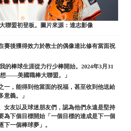
來大聯盟初登板。圖片來源：達志影像
在賽後獲得效力於教士的偶像達比修有當面祝
我的棒球生涯從力行少棒開始。2024年3月31
來的夢想——美國職棒大聯盟。」
之一，能得到他當面的祝福，甚至收到他送給
多意義。」
、女友以及球迷朋友們，認為他們永遠是堅持
要為下個目標開始「一個目標的達成是下一個
逐下一個棒球夢」。