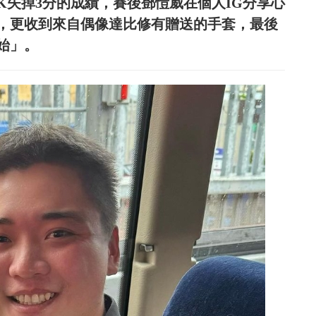
K失掉3分的成績，賽後鄧愷威在個人IG分享心
想，更收到來自偶像達比修有贈送的手套，最後
始」。