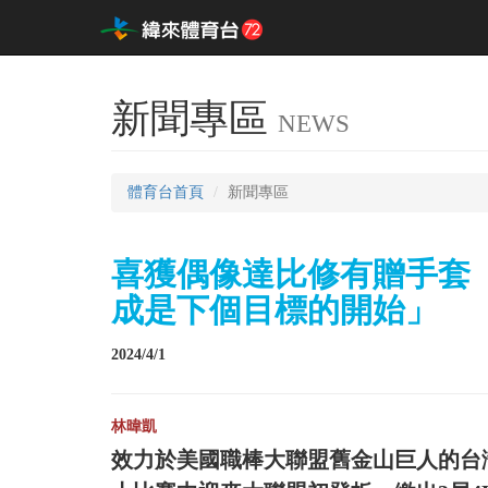
新聞專區
NEWS
體育台首頁
新聞專區
喜獲偶像達比修有贈手套
成是下個目標的開始」
2024/4/1
林暐凱
效力於美國職棒大聯盟舊金山巨人的台灣