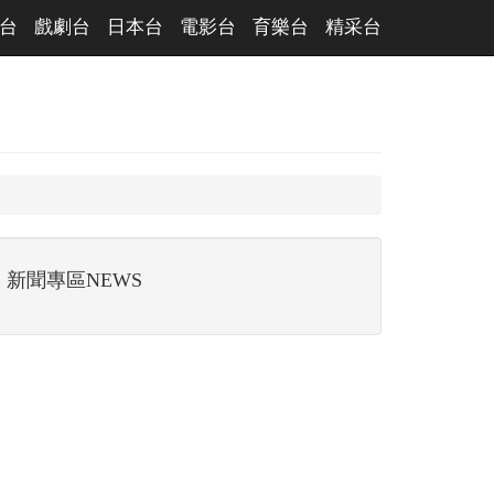
台
戲劇台
日本台
電影台
育樂台
精采台
新聞專區NEWS