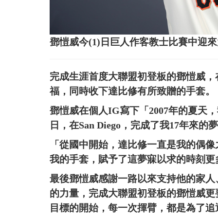
鄧愷威今(1)日巨人作客教士比賽中迎
完成生涯首度大聯盟初登板的鄧愷威，
福，同時收下達比修有所致贈的手套。
鄧愷威在個人IG寫下「2007年的夏天，
日，在San Diego，完成了我17年
「從國中開始，達比修一直是我的偶像
我的手套，賦予了這夢寐以求的時刻更
最後鄧愷威感謝一路以來支持他的家人
的力量，完成大聯盟初登板的鄧愷威更
目標的開始，每一次揮臂，都是為了追