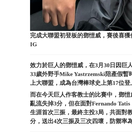
完成大聯盟初登板的鄧愷威，賽後喜獲
IG
效力於巨人的鄧愷威，在3月30日因巨人陣中
33歲外野手Mike Yastrzemski陪產
上大聯盟，成為台灣棒球史上第17位
而在今天巨人作客教士的比賽中，鄧愷
亂流失掉3分，但在面對Fernando Tat
生涯首次三振，最終主投3局，共面對教
分，送出4次三振及三次四壞，防禦率為9