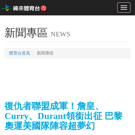
Toggl
naviga
新聞專區
NEWS
體育台首頁
新聞專區
復仇者聯盟成軍！詹皇、
Curry、Durant領銜出征 巴黎
奧運美國隊陣容超夢幻