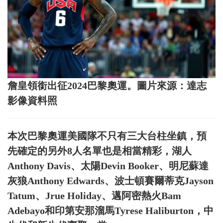
詹皇領銜出征2024巴黎奧運。圖片來源：達志
影像資料照
本次巴黎奧運美國隊不只有三大台柱坐鎮，預
先確定的另外8人名單也是相當精彩，湖人
Anthony Davis、太陽Devin Booker、明尼蘇達
灰狼Anthony Edwards、波士頓賽爾蒂克Jayson
Tatum、Jrue Holiday、邁阿密熱火Bam
Adebayo和印第安那溜馬Tyrese Haliburton，中