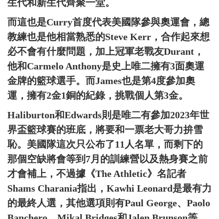
生代和新生代齊聚一堂。
而這也是Curry首度代表美國隊參與奧運會，總
教練也是他相當熟悉的Steve Kerr，合作起來想
必不會有什麼問題，加上冠軍老戰友Durant，
他和Carmelo Anthony是史上唯二擁有3面奧運
金牌的籃球選手。而James也是第4度參加奧
運，擁有2金1銅的紀錄，挑戰個人第3金。
Haliburton和Edwards則是唯二有參加2023年世
界盃籃球賽的班底，將要和一票老大哥力拚雪
恥。美國隊這次只公布了11人名單，而剩下的
那個空缺將會等到7月的訓練營以及熱身賽之前
才會補上，不過據《The Athletic》名記者
Shams Charania指出，Kawhi Leonard是最有力
的最終人選，其他選項則有Paul George、Paolo
Banchero、Mikal Bridges和Jalen Brunson等