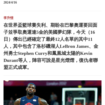
2024/4/16
李升愷
在世界盃籃球賽失利、期盼在巴黎奧運要回面
子並爭取奧運連5金的美國夢幻隊，今天（16
日）傳出已經確定了最終12人名單的其中11
人，其中包含了洛杉磯湖人LeBron James、金
州勇士Stephen Curry和鳳凰城太陽的Kevin
Durant等人，陣容可說是星光熠熠，復仇者聯
盟正式成軍。