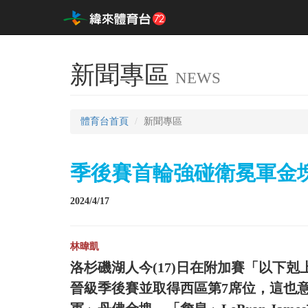
新聞專區
NEWS
體育台首頁
新聞專區
季後賽首輪強碰衛冕軍金塊
2024/4/17
林暐凱
洛杉磯湖人今(17)日在附加賽「以下剋
晉級季後賽並取得西區第7席位，這也