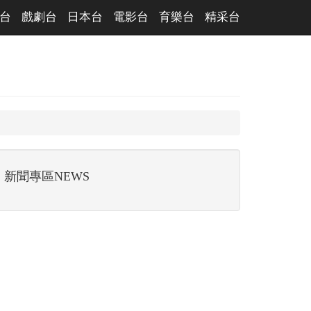
台
戲劇台
日本台
電影台
育樂台
精采台
新聞專區NEWS