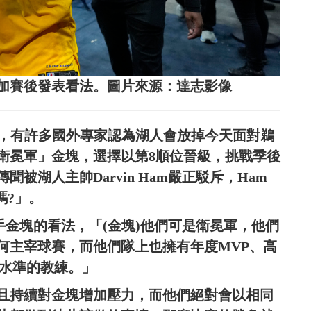
加賽後發表看法。圖片來源：達志影像
前，有許多國外專家認為湖人會放掉今天面對鵜
衛冕軍」金塊，選擇以第8順位晉級，挑戰季後
被湖人主帥Darvin Ham嚴正駁斥，Ham
嗎?」。
對手金塊的看法，「(金塊)他們可是衛冕軍，他們
何主宰球賽，而他們隊上也擁有年度MVP、高
高水準的教練。」
且持續對金塊增加壓力，而他們絕對會以相同