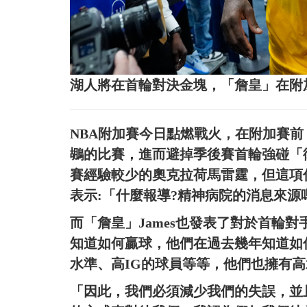
湖人將在首輪對決金塊，「詹皇」在附
NBA附加賽今日點燃戰火，在附加賽
鶘的比賽，進而避掉季後賽首輪強碰「
賽經驗較少的奧克拉荷馬雷霆，但這項傳聞
表示:「什麼報導?精神病院的消息來源
而「詹皇」James也發表了對於首輪
知道如何贏球，他們在過去幾年知道如
水準、高IG的球員等等，他們也擁有
「因此，我們必須減少我們的失誤，並