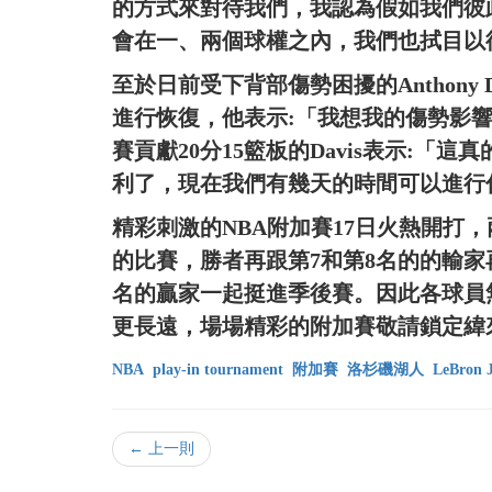
的方式來對待我們，我認為假如我們彼
會在一、兩個球權之內，我們也拭目以待
至於日前受下背部傷勢困擾的Anthony
進行恢復，他表示:「我想我的傷勢影
賽貢獻20分15籃板的Davis表示:
利了，現在我們有幾天的時間可以進行
精彩刺激的NBA附加賽17日火熱開打
的比賽，勝者再跟第7和第8名的的輸家
名的贏家一起挺進季後賽。因此各球員
更長遠，場場精彩的附加賽敬請鎖定緯
NBA
play-in tournament
附加賽
洛杉磯湖人
LeBron 
← 上一則