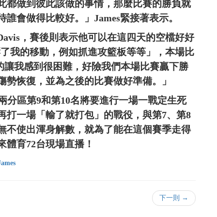
此都做到彼此該做的事情，那麼比賽的勝負就
誰會做得比較好。」James緊接著表示。
 Davis，賽後則表示他可以在這四天的空檔好好
響了我的移動，例如抓進攻籃板等等」，本場比
「這真的讓我感到很困難，好險我們本場比賽贏下勝
傷勢恢復，並為之後的比賽做好準備。」
，兩分區第9和第10名將要進行一場一戰定生死
再打一場「輸了就打包」的戰役，與第7、第8
無不使出渾身解數，就為了能在這個賽季走得
來體育72台現場直播！
James
下一則 →