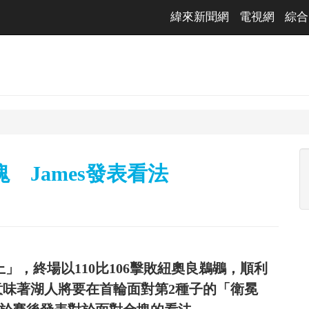
緯來新聞網
電視網
綜合
 James發表看法
上」，終場以110比106擊敗紐奧良鵜鶘，順利
意味著湖人將要在首輪面對第2種子的「衛冕