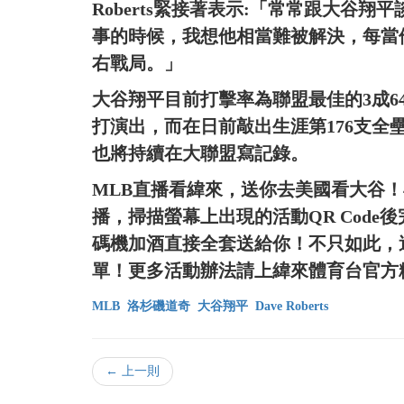
Roberts緊接著表示:「常常跟大谷
事的時候，我想他相當難被解決，每當
右戰局。」
大谷翔平目前打擊率為聯盟最佳的3成6
打演出，而在日前敲出生涯第176支
也將持續在大聯盟寫記錄。
MLB直播看緯來，送你去美國看大谷！
播，掃描螢幕上出現的活動QR Cod
碼機加酒直接全套送給你！不只如此，
單！更多活動辦法請上緯來體育台官方
MLB
洛杉磯道奇
大谷翔平
Dave Roberts
← 上一則