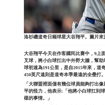
洛杉磯道奇日籍球星大谷翔平。圖片來
大谷翔平今天在作客國民比賽中，9上面對國
叉球，將小白球扛出中外野大牆，幫助
球初速為191公里，是自2015年來
450英尺遠則是道奇本季最遠的全壘打
「大聯盟裡面僅有幾位球員能夠打出像那樣的
平的怪力，他表示:「他將小白球扛到
樣的事情。」