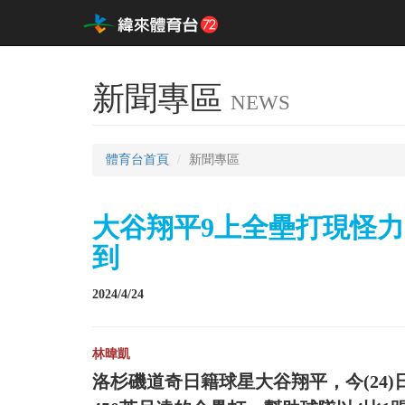
新聞專區
NEWS
體育台首頁
新聞專區
大谷翔平9上全壘打現怪
到
2024/4/24
林暐凱
洛杉磯道奇日籍球星大谷翔平，今(24