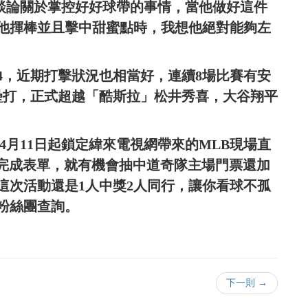
翔平談論關於掌控好好球帶的事情，當他做好這件
他揮棒並且擊中甜蜜點時，我想他絕對能夠左
4，近期打擊狀況也相當好，連續8場比賽有安
全壘打，正式超越「酷斯拉」松井秀喜，大谷翔平
4月11日起鎖定緯來電視網帶來的MLB現場直
e後完成表單，就有機會抽中道奇隊主場門票還加
這次活動還是1人中獎2人同行，讓你看球不孤
粉絲團查詢。
下一則 →