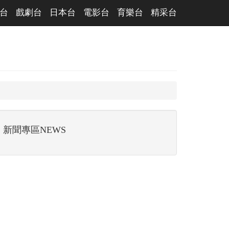
台
戲劇台
日本台
電影台
育樂台
精采台
新聞專區NEWS