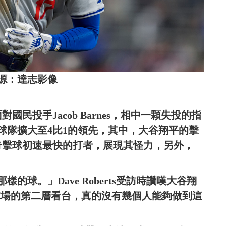
源：達志影像
民投手Jacob Barnes，相中一顆失投的指
球隊擴大至4比1的領先，其中，大谷翔平的擊
，道奇擊球初速最快的打者，展現其怪力，另外，
。
球。」Dave Roberts受訪時讚嘆大谷翔
球場的第二層看台，真的沒有幾個人能夠做到這