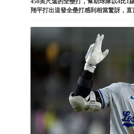
450英尺遠的全壘打，幫助球隊以4比1踢館
翔平打出這發全壘打感到相當驚訝，直