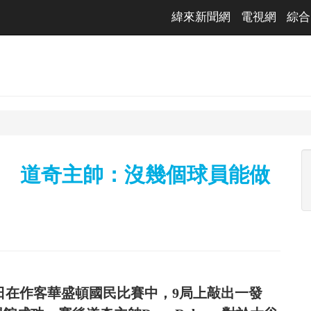
緯來新聞網
電視網
綜合
力 道奇主帥：沒幾個球員能做
)日在作客華盛頓國民比賽中，9局上敲出一發