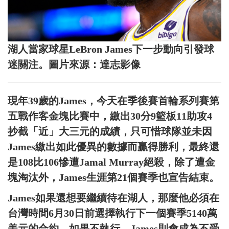
湖人當家球星LeBron James下一步動向引發球
迷關注。圖片來源：達志影像
現年39歲的James，今天在季後賽首輪系列賽第
五戰作客金塊比賽中，繳出30分9籃板11助攻4
抄截「近」大三元的成績，只可惜球隊並未因
James繳出如此優異的數據而贏得勝利，最終還
是108比106慘遭Jamal Murray絕殺，除了遭金
塊淘汰外，James生涯第21個賽季也宣告結束。
James如果還想要繼續待在湖人，那麼他必須在
台灣時間6月30日前選擇執行下一個賽季5140萬
美元的合約，如果不執行，James則會成為不受