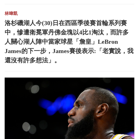
林暐凱
洛杉磯湖人今(30)日在西區季後賽首輪系列賽
中，慘遭衛冕軍丹佛金塊以4比1淘汰，而許多
人關心湖人陣中當家球星「詹皇」LeBron
James的下一步，James賽後表示:「老實說，我
還沒有許多想法」。