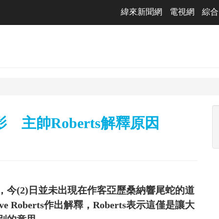
緯來新聞網
電視網
綜合
主帥Roberts解釋原因
今(2)日並未出現在作客亞歷桑納響尾蛇的道
Roberts作出解釋，Roberts表示這僅是讓大