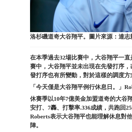
洛杉磯道奇大谷翔平。圖片來源：達志
在本季過去32場比賽中，大谷翔平一
賽中，大谷翔平並未出現在先發打序，改由F
發打序也有所變動，對於這樣的調度方式，
「今天僅是大谷翔平例行休息日。」Robe
休賽季以10年7億美金加盟道奇的大谷翔
安打、7轟、打擊率.336成績，共跑回
Roberts表示大谷翔平也能理解休
陣。