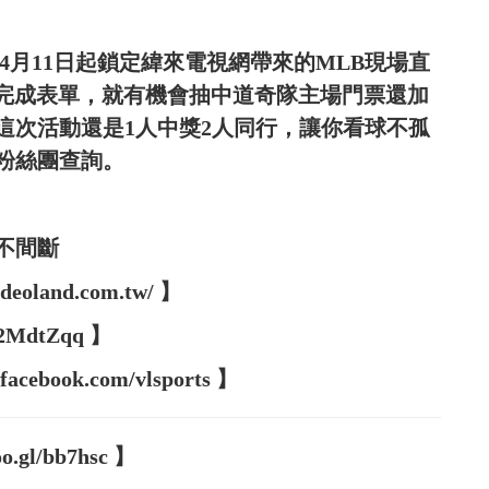
4月11日起鎖定緯來電視網帶來的MLB現場直
e後完成表單，就有機會抽中道奇隊主場門票還加
這次活動還是1人中獎2人同行，讓你看球不孤
粉絲團查詢。
不間斷
oland.com.tw/ 】
/2MdtZqq 】
book.com/vlsports 】
gl/bb7hsc 】