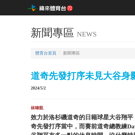
新聞專區
NEWS
體育台首頁
新聞專區
道奇先發打序未見大谷身影 
2024/5/2
林暐凱
效力於洛杉磯道奇的日籍球星大谷翔平，
奇先發打序當中，而賽前道奇總教練Dave 