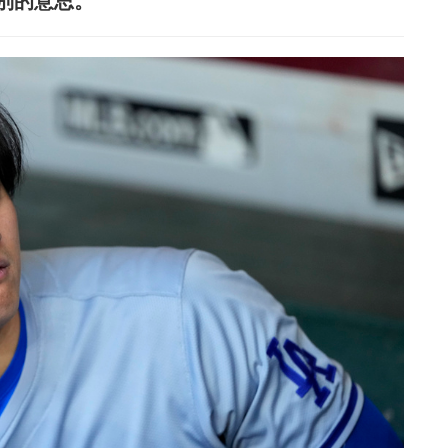
別的意思。