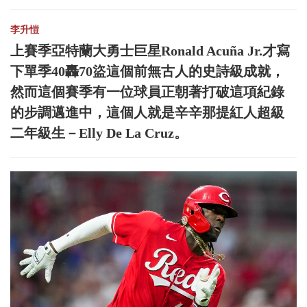
李升愷
上賽季亞特蘭大勇士巨星Ronald Acuña Jr.才寫
下單季40轟70盜這個前無古人的史詩級成就，
然而這個賽季有一位球員正朝著打破這項紀錄
的步調邁進中，這個人就是辛辛那提紅人超級
二年級生－Elly De La Cruz。