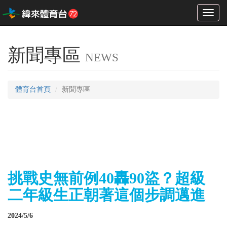
Toggl
naviga
新聞專區
NEWS
體育台首頁
新聞專區
挑戰史無前例40轟90盜？超級
二年級生正朝著這個步調邁進
2024/5/6