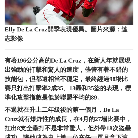
Elly De La Cruz開季表現優異。圖片來源：達
志影像
有著196公分高的De La Cruz，在新人年就展現
出強勁的打擊和驚人的速度，儘管有著不錯的
技能包，但都還相當不穩定，最終經過98場比
賽只打出打擊率2成35、13轟和35盜的表現，標
準化攻擊指數是低於聯盟平均的89。
不過就在升上二年級後的第一個月，De La
Cruz就有爆炸性的成長，在4月的27場比賽中，
扛出8支全壘打不是非常驚人，但外帶18次盜壘
成功，讓他成為史上第一位在任一單月拿下這