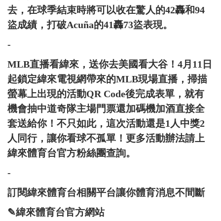
去，在球季結束時將可以收在驚人的42轟和94
盜成績，打破Acuña的41轟73盜表現。
-
MLB直播看緯來，送你去美國看大谷！4月11日
起鎖定緯來電視網帶來的MLB現場直播，掃描
螢幕上出現的活動QR Code後完成表單，就有
機會抽中道奇隊主場門票還加碼機加酒直接全
套送給你！不只如此，這次活動還是1人中獎2
人同行，讓你看球不孤單！更多活動辦法請上
緯來體育台官方粉絲團查詢。
-
訂閱緯來體育台相關平台讓你體育消息不間斷
✎緯來體育台官方網站