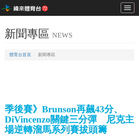
Toggl
naviga
新聞專區
NEWS
體育台首頁
新聞專區
季後賽》Brunson再飆43分、
DiVincenzo關鍵三分彈 尼克主
場逆轉溜馬系列賽拔頭籌