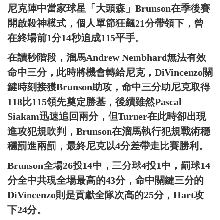
尼克陣中當家球星「大頭森」Brunson在季後賽
開啟殺神模式，個人單節狂飆21分帶領下，曾
在終場前1分14秒追成115平手。
在讀秒階段，溜馬Andrew Nembhard無法有效
命中三分，此時將機會轉給尼克，DiVincenzo關
鍵時刻接獲Brunson助攻，命中三分助尼克取得
118比115領先奠定勝基，後續雖然Pascal
Siakam迅速追回兩分，但Turner在此時卻出現
進攻犯規吹判，Brunson在溜馬執行犯規戰術穩
穩罰進兩罰，最終尼克以4分差帶走比賽勝利。
Brunson全場26投14中，三分球4投1中，罰球14
分全中共現全場最高的43分，命中關鍵三分的
DiVincenzo則是貢獻全隊次高的25分，Hart攻
下24分。