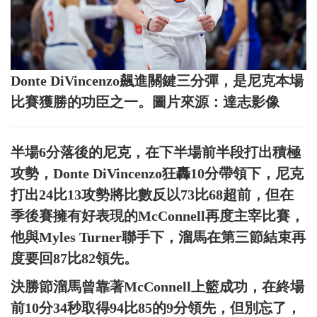
Donte DiVincenzo飆進關鍵三分彈，是尼克本場
比賽獲勝的功臣之一。圖片來源：達志影像
半場6分落後的尼克，在下半場前半段打出積極
攻勢，Donte DiVincenzo狂轟10分帶領下，尼克
打出24比13攻勢將比數反以73比68超前，但在
季後賽擁有好表現的McConnell再度主宰比賽，
他與Myles Turner聯手下，溜馬在第三節結束再
度要回87比82領先。
決勝節溜馬曾靠著McConnell上籃成功，在終場
前10分34秒取得94比85的9分領先，但別忘了，