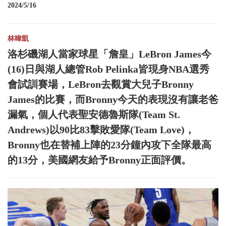
2024/5/16
林暐凱
洛杉磯湖人當家球星「詹皇」LeBron James今
(16)日與湖人總管Rob Pelinka皆現身NBA選秀
會試訓賽場，LeBron去觀賞大兒子Bronny
James的比賽，而Bronny今天的表現沒有讓老爸
漏氣，個人代表聖安德魯斯隊(Team St.
Andrews)以90比83擊敗愛隊(Team Love)，
Bronny也在替補上陣的23分鐘內攻下全隊最高
的13分，美國網友給予Bronny正面評價。