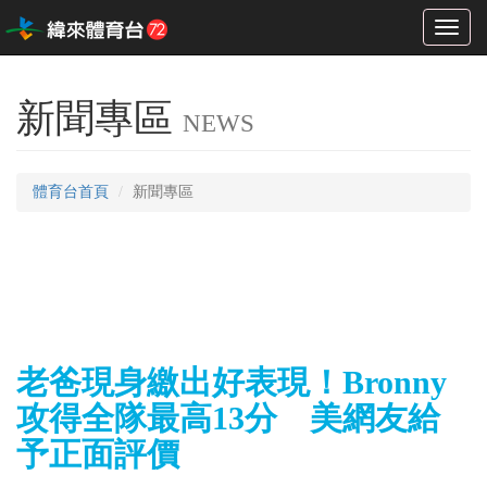
Toggl
naviga
新聞專區
NEWS
體育台首頁
新聞專區
老爸現身繳出好表現！Bronny
攻得全隊最高13分 美網友給
予正面評價