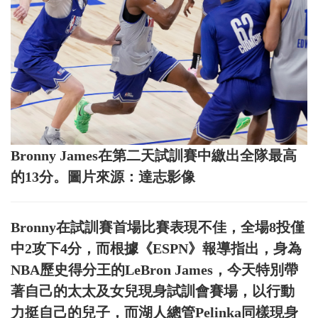
Bronny James在第二天試訓賽中繳出全隊最高
的13分。圖片來源：達志影像
Bronny在試訓賽首場比賽表現不佳，全場8投僅
中2攻下4分，而根據《ESPN》報導指出，身為
NBA歷史得分王的LeBron James，今天特別帶
著自己的太太及女兒現身試訓會賽場，以行動
力挺自己的兒子，而湖人總管Pelinka同樣現身