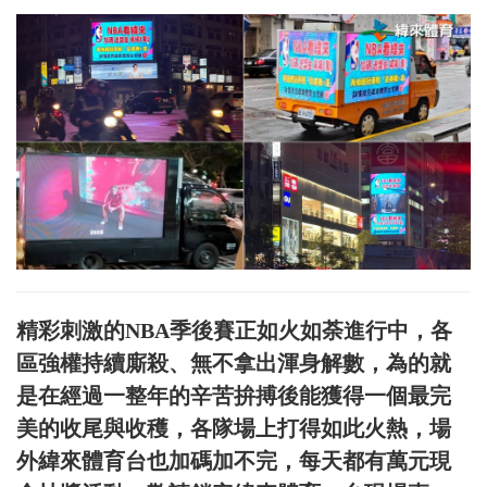
精彩刺激的NBA季後賽正如火如荼進行中，各
區強權持續廝殺、無不拿出渾身解數，為的就
是在經過一整年的辛苦拚搏後能獲得一個最完
美的收尾與收穫，各隊場上打得如此火熱，場
外緯來體育台也加碼加不完，每天都有萬元現