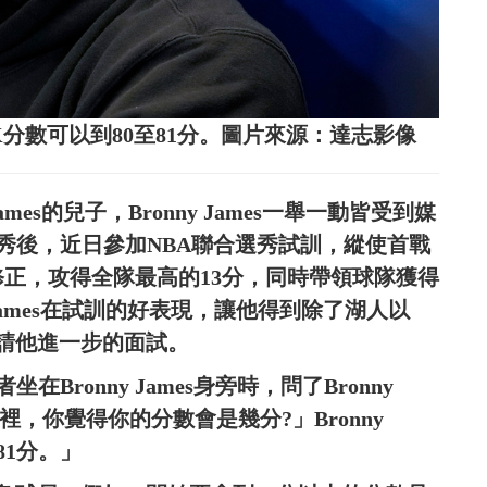
在2K分數可以到80至81分。圖片來源：達志影像
mes的兒子，Bronny James一舉一動皆受到媒
秀後，近日參加NBA聯合選秀試訓，縱使首戰
修正，攻得全隊最高的13分，同時帶領球隊獲得
James在試訓的好表現，讓他得到除了湖人以
邀請他進一步的面試。
者坐在Bronny James身旁時，問了Bronny
戲裡，你覺得你的分數會是幾分?」Bronny
81分。」