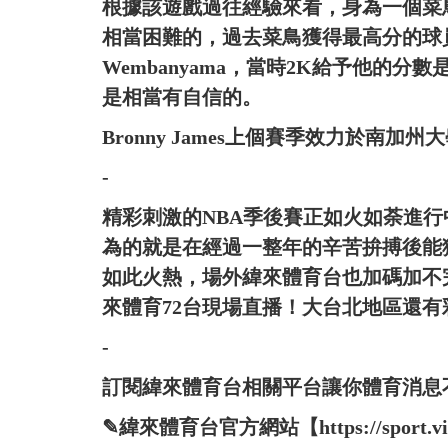
根據該遊戲過往經驗來看，身為一個菜
相當困難的，過去菜鳥獲得最高分的球員是
Wembanyama，當時2K給予他的分數是
是相當有自信的。
Bronny James上個賽季效力於南加州
-
精彩刺激的NBA季後賽正如火如荼進
為的就是在經過一整年的辛苦拚搏後能
如此火熱，場外緯來體育台也加碼加不
來體育72台現場直播！大台北地區還
-
訂閱緯來體育台相關平台讓你體育消息
✎緯來體育台官方網站【https://sport.vide