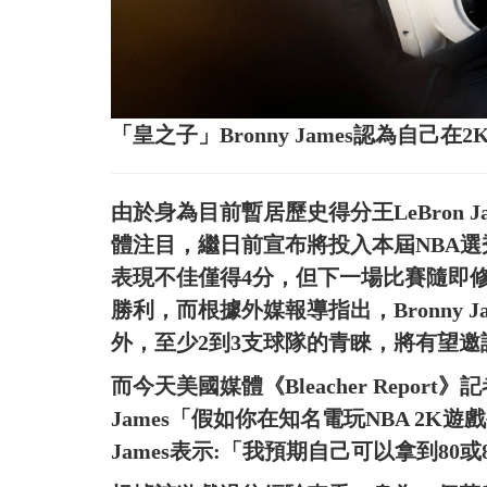
「皇之子」Bronny James認為自己
由於身為目前暫居歷史得分王LeBron Ja
體注目，繼日前宣布將投入本屆NBA選
表現不佳僅得4分，但下一場比賽隨即
勝利，而根據外媒報導指出，Bronny 
外，至少2到3支球隊的青睞，將有望
而今天美國媒體《Bleacher Report》記
James「假如你在知名電玩NBA 2K遊
James表示:「我預期自己可以拿到80或