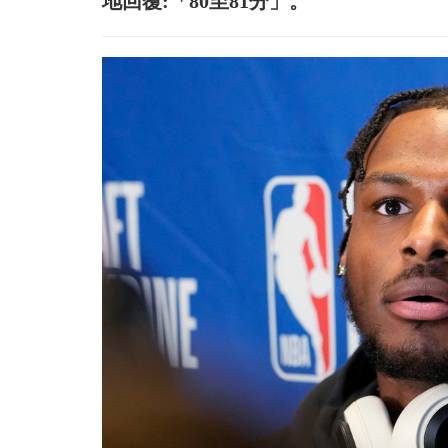
地回覆:「80至81分」。