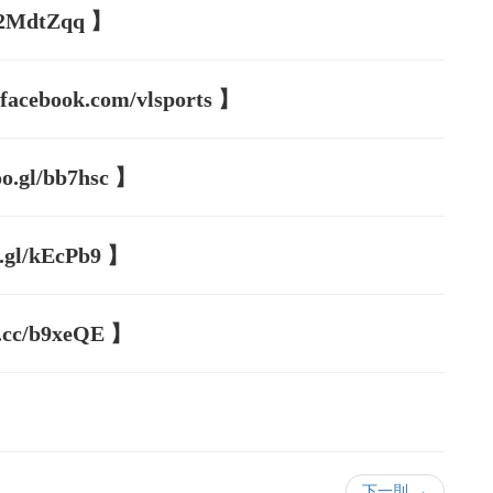
/2MdtZqq 】
book.com/vlsports 】
gl/bb7hsc 】
l/kEcPb9 】
cc/b9xeQE 】
下一則 →