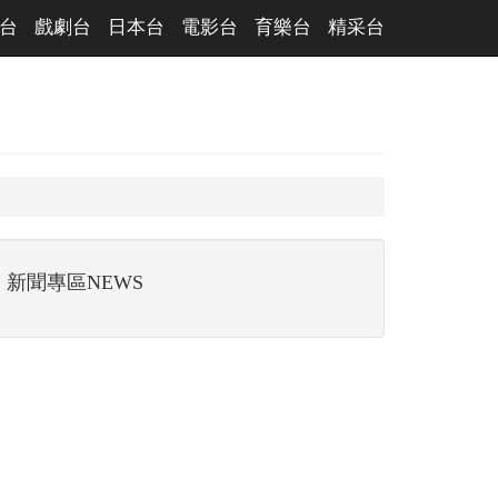
台
戲劇台
日本台
電影台
育樂台
精采台
新聞專區NEWS