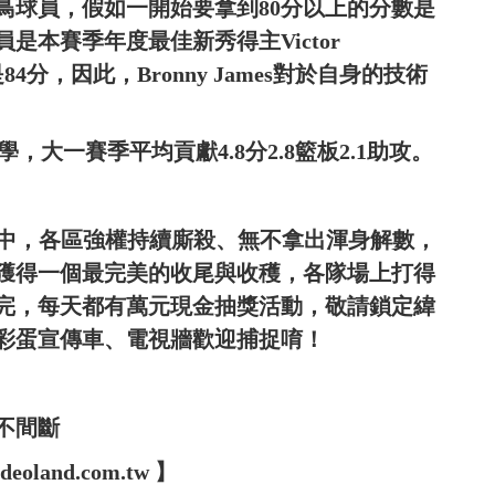
鳥球員，假如一開始要拿到80分以上的分數是
本賽季年度最佳新秀得主Victor
84分，因此，Bronny James對於自身的技術
大學，大一賽季平均貢獻4.8分2.8籃板2.1助攻。
行中，各區強權持續廝殺、無不拿出渾身解數，
獲得一個最完美的收尾與收穫，各隊場上打得
完，每天都有萬元現金抽獎活動，敬請鎖定緯
有彩蛋宣傳車、電視牆歡迎捕捉唷！
不間斷
oland.com.tw 】