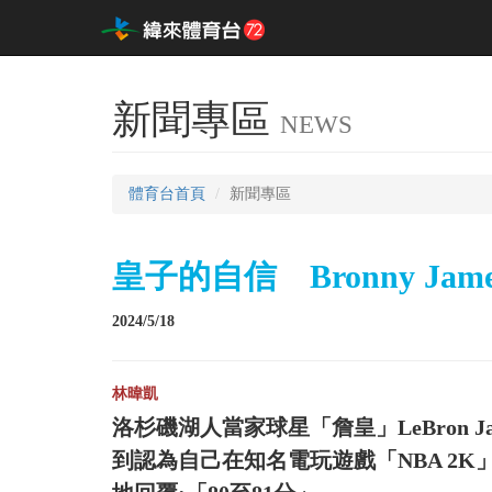
新聞專區
NEWS
體育台首頁
新聞專區
皇子的自信 Bronny Ja
2024/5/18
林暐凱
洛杉磯湖人當家球星「詹皇」LeBron Ja
到認為自己在知名電玩遊戲「NBA 2K」裡