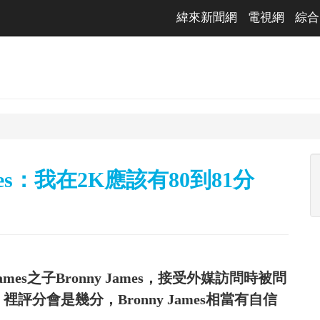
緯來新聞網
電視網
綜合
mes：我在2K應該有80到81分
mes之子Bronny James，接受外媒訪問時被問
評分會是幾分，Bronny James相當有自信