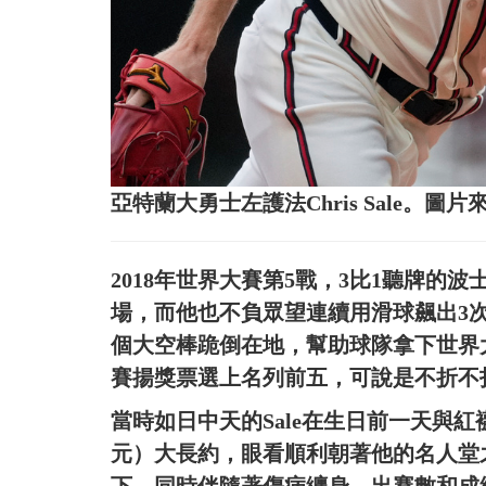
亞特蘭大勇士左護法Chris Sale。圖
2018年世界大賽第5戰，3比1聽牌的波
場，而他也不負眾望連續用滑球飆出3次三振
個大空棒跪倒在地，幫助球隊拿下世界大
賽揚獎票選上名列前五，可說是不折不
當時如日中天的Sale在生日前一天與紅襪
元）大長約，眼看順利朝著他的名人堂