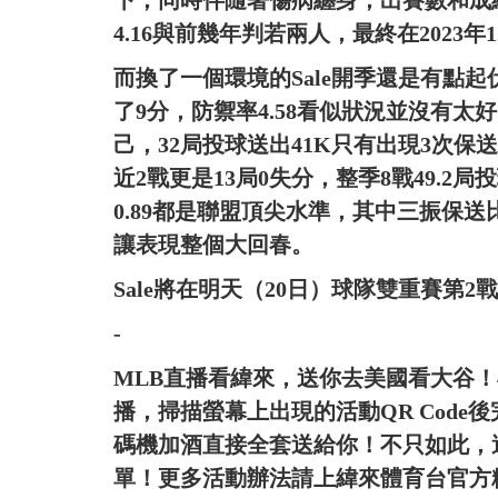
下，同時伴隨著傷病纏身，出賽數和成
4.16與前幾年判若兩人，最終在2023
而換了一個環境的Sale開季還是有點起伏
了9分，防禦率4.58看似狀況並沒有太
己，32局投球送出41K只有出現3次保
近2戰更是13局0失分，整季8戰49.2局
0.89都是聯盟頂尖水準，其中三振保送
讓表現整個大回春。
Sale將在明天（20日）球隊雙重賽第2
-
MLB直播看緯來，送你去美國看大谷！
播，掃描螢幕上出現的活動QR Cod
碼機加酒直接全套送給你！不只如此，
單！更多活動辦法請上緯來體育台官方