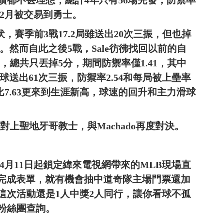
績都不甚理想，總計4年只有56場先發，防禦率
年12月被交易到勇士。
，賽季前3戰17.2局雖送出20次三振，但也掉
好。然而自此之後5戰，Sale彷彿找回以前的自
送，總共只丟掉5分，期間防禦率僅1.41，其中
投球送出61次三振，防禦率2.54和每局被上壘率
比7.63更來到生涯新高，球速的回升和主力滑球
戰對上聖地牙哥教士，與Machado再度對決。
4月11日起鎖定緯來電視網帶來的MLB現場直
e後完成表單，就有機會抽中道奇隊主場門票還加
這次活動還是1人中獎2人同行，讓你看球不孤
粉絲團查詢。