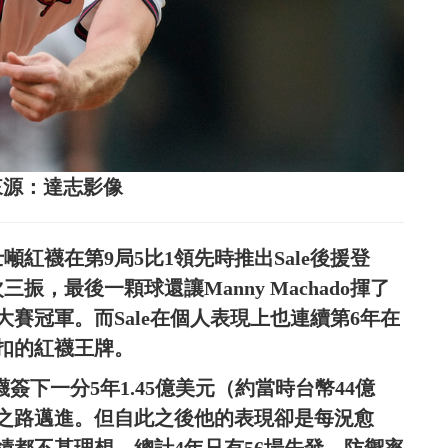
片來源：達志影像
士噸紅襪在第9局5比1領先時推出Sale後援登
，最後一顆球還讓Manny Machado揮了
賽冠軍。而Sale在個人表現上也連續第6年在
扣的紅襪王牌。
簽下一分5年1.45億美元（約當時台幣44億
之路邁進。但自此之後他的表現卻是每況愈