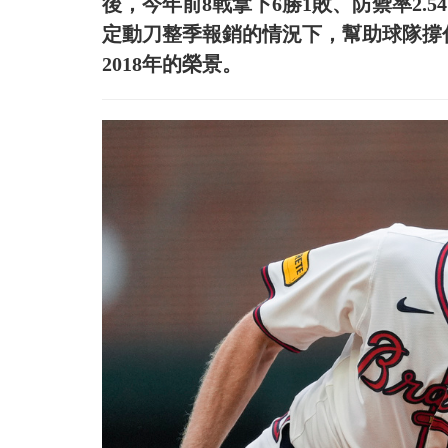
後，今年前8戰拿下6勝1敗、防禦率2.54的
定動刀整季報銷的情況下，幫助球隊撐
2018年的榮景。