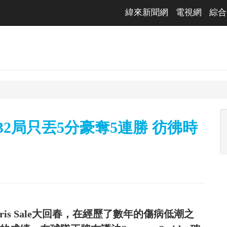
緯來新聞網
電視網
綜合
32局只丟5分豪奪5連勝 彷彿時
is Sale大回春，在經歷了數年的傷病低潮之