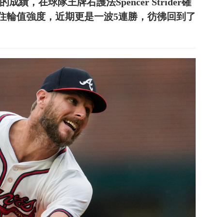
成績，在球隊王牌右護法Spencer Strider確
住輪值強度，近期更是一波5連勝，彷彿回到了