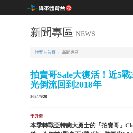
新聞專區
NEWS
體育台首頁
新聞專區
拍賣哥Sale大復活！近5戰
光倒流回到2018年
2024/5/20
李升愷
本季轉戰亞特蘭大勇士的「拍賣哥」Chr