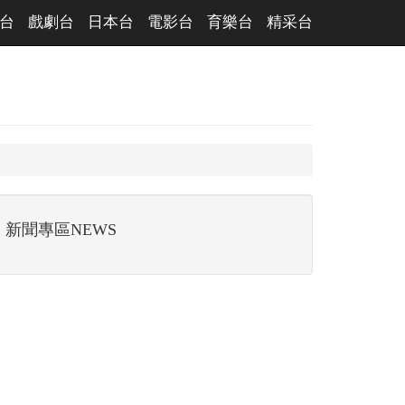
台
戲劇台
日本台
電影台
育樂台
精采台
新聞專區NEWS