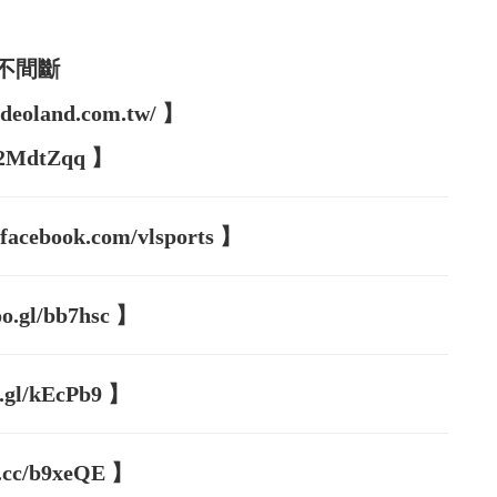
不間斷
oland.com.tw/ 】
/2MdtZqq 】
book.com/vlsports 】
gl/bb7hsc 】
l/kEcPb9 】
cc/b9xeQE 】