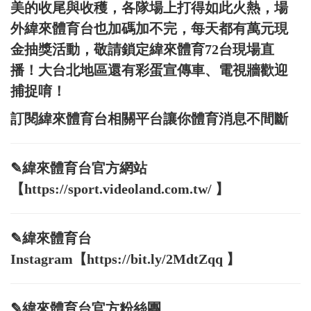
美的收尾與收穫，各隊場上打得如此火熱，場
外緯來體育台也加碼加不完，每天都有萬元現
金抽獎活動，敬請鎖定緯來體育72台現場直
播！大台北地區還有彩蛋宣傳車、電視牆歡迎
捕捉唷！
訂閱緯來體育台相關平台讓你體育消息不間斷
✎緯來體育台官方網站
【https://sport.videoland.com.tw/ 】
✎緯來體育台
Instagram【https://bit.ly/2MdtZqq 】
✎緯來體育台官方粉絲團