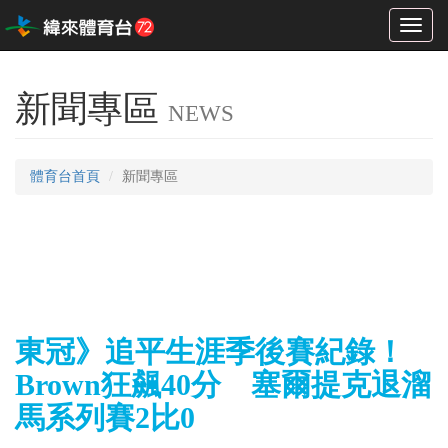
Toggl
naviga
新聞專區
NEWS
體育台首頁
新聞專區
東冠》追平生涯季後賽紀錄！
Brown狂飆40分 塞爾提克退溜
馬系列賽2比0