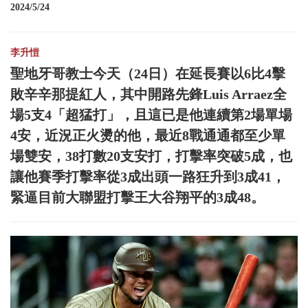
2024/5/24
李升愷
聖地牙哥教士今天（24日）在延長賽以6比4擊
敗辛辛那提紅人，其中開路先鋒Luis Arraez全
場5支4「超猛打」，且這已是他連續第2場單場
4安，近況正火燙的他，最近8戰通通都至少單
場雙安，38打數20支安打，打擊率突破5成，也
讓他賽季打擊率從3成出頭一路狂升到3成41，
緊逼目前大聯盟打擊王大谷翔平的3成48。