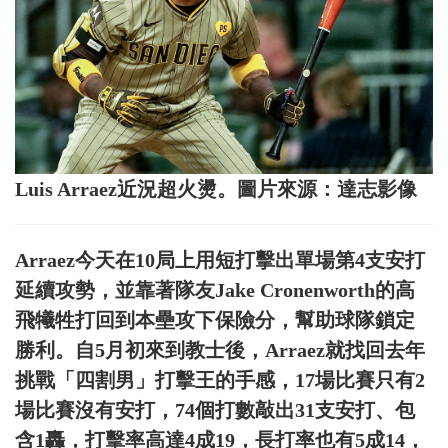
Luis Arraez近況超火燙。圖片來源：達志影像
Arraez今天在10局上用短打擊出單場第4支安打
延續攻勢，並靠著隊友Jake Cronenworth的高
飛犧牲打回到本壘攻下保險分，幫助球隊鎖定
勝利。自5月初來到教士後，Arraez就找回去年
挑戰「四割男」打擊王的手感，17場比賽只有2
場比賽沒有安打，74個打數敲出31支安打、包
含1轟，打擊率高達4成19，長打率也有5成14，