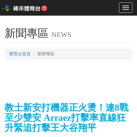
Toggl
naviga
新聞專區
NEWS
體育台首頁
新聞專區
教士新安打機器正火燙！連8戰
至少雙安 Arraez打擊率直線狂
升緊追打擊王大谷翔平