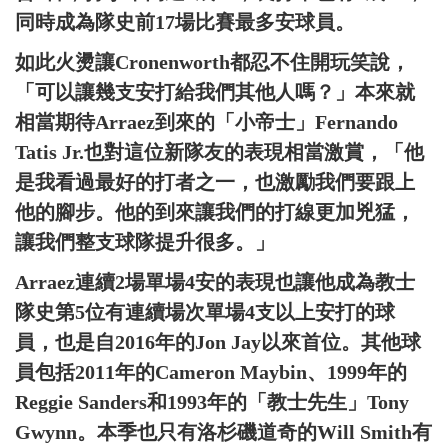
同時成為隊史前17場比賽最多安球員。
如此火燙讓Cronenworth都忍不住開玩笑說，
「可以讓幾支安打給我們其他人嗎？」本來就
相當期待Arraez到來的「小帝士」Fernando
Tatis Jr.也對這位新隊友的表現相當激賞，「他
是我看過最好的打者之一，也激勵我們要跟上
他的腳步。他的到來讓我們的打線更加兇猛，
讓我們整支球隊提升很多。」
Arraez連續2場單場4安的表現也讓他成為教士
隊史第5位有連續場次單場4支以上安打的球
員，也是自2016年的Jon Jay以來首位。其他球
員包括2011年的Cameron Maybin、1999年的
Reggie Sanders和1993年的「教士先生」Tony
Gwynn。本季也只有洛杉磯道奇的Will Smith有