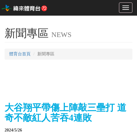
Toggl
naviga
新聞專區
NEWS
體育台首頁
新聞專區
大谷翔平帶傷上陣敲三壘打 道
奇不敵紅人苦吞4連敗
2024/5/26