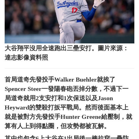
大谷翔平沒用全速跑出三壘安打。圖片來源：
達志影像資料照
首局道奇先發投手Walker Buehler就挨了
Spencer Steer一發陽春砲丟掉分數，不過下一
局道奇就用2支安打和1次保送以及Jason
Heyward的雙殺打扳平戰局。然而後面基本上
就是被對方先發投手Hunter Greene給壓制，就
算有人上到得點圈，但攻勢都被瓦解。
其中也包含6上大谷在1出局後一棒拉穿一壘防