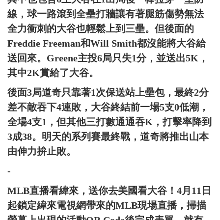
線，球一路滾到全壘打牆讓有著腿筋傷勢無法
全力衝刺的大谷也輕鬆上到三壘。但後面的
Freddie Freeman和Will Smith都沒能將大谷給
送回來。Greene主投6局只失1分，並送出5K，
其中2K賞給了大谷。
後面3局道奇只靠著1次保送站上壘包，最終2分
差不敵吞下4連敗，大谷終結前一場5支0低潮，
全場4支1，但其他三打數通通吞K，打擊率降到
3成38。明天的系列賽最終戰，道奇將推出山本
由伸力拚止敗。
-
MLB直播看緯來，送你去美國看大谷！4月11日
起鎖定緯來電視網帶來的MLB現場直播，掃描