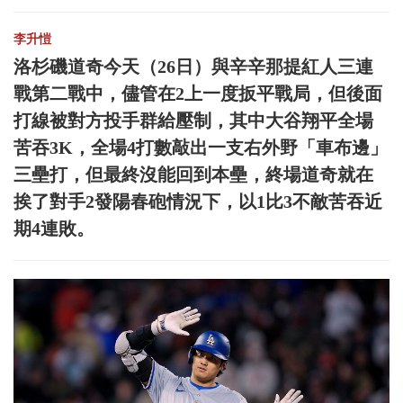
李升愷
洛杉磯道奇今天（26日）與辛辛那提紅人三連
戰第二戰中，儘管在2上一度扳平戰局，但後面
打線被對方投手群給壓制，其中大谷翔平全場
苦吞3K，全場4打數敲出一支右外野「車布邊」
三壘打，但最終沒能回到本壘，終場道奇就在
挨了對手2發陽春砲情況下，以1比3不敵苦吞近
期4連敗。