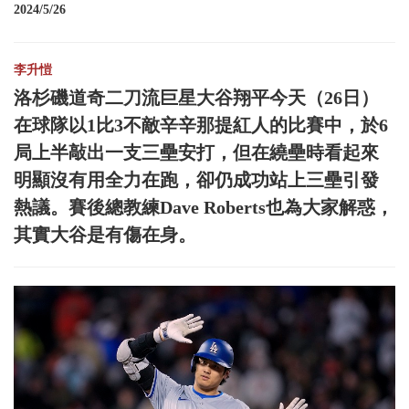
2024/5/26
李升愷
洛杉磯道奇二刀流巨星大谷翔平今天（26日）
在球隊以1比3不敵辛辛那提紅人的比賽中，於6
局上半敲出一支三壘安打，但在繞壘時看起來
明顯沒有用全力在跑，卻仍成功站上三壘引發
熱議。賽後總教練Dave Roberts也為大家解惑，
其實大谷是有傷在身。