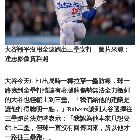
大谷翔平沒用全速跑出三壘安打。圖片來源：
達志影像資料照
大谷今天6上1出局時一棒拉穿一壘防線，球一
路滾到全壘打牆讓有著腿筋傷勢無法全力衝刺
的大谷也輕鬆上到三壘。「我們給他的建議是
讓他打得聰明一點，」Roberts談到大谷選擇往
三壘跑的決定時表示：「我認為他本來只想要
站上二壘，但球一直沒有回傳回來，所以他才
一路往三壘跑。」