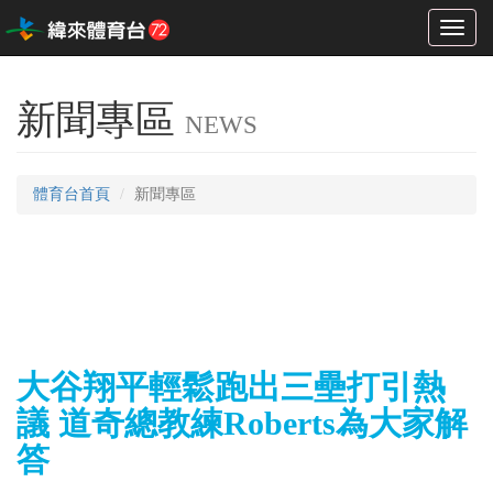
Toggl
naviga
新聞專區
NEWS
體育台首頁
新聞專區
大谷翔平輕鬆跑出三壘打引熱
議 道奇總教練Roberts為大家解
答