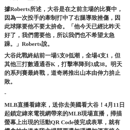
據Roberts所述，大谷是在之前主場的比賽中，
因為一次投手的牽制打中了右腿導致挫傷，因
此球隊要他不要太拚命。「他今天已經比昨天
好了，我們需要他，所以我們也不希望太急
躁。」Roberts說。
大谷此戰終結前一場5支0低潮，全場4支1，但
其他三打數通通吞K，打擊率降到3成38。明天
的系列賽最終戰，道奇將推出山本由伸力拚止
敗。
-
MLB直播看緯來，送你去美國看大谷！4月11日
起鎖定緯來電視網帶來的MLB現場直播，掃描
螢幕上出現的活動QR Code後完成表單，就有