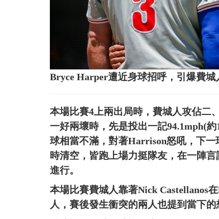
Bryce Harper遭近身球招呼，引
本場比賽4上兩出局時，費城人攻佔二、三壘
一好兩壞時，先是投出一記94.1mph(約1
球相當不滿，對著Harrison怒吼，下一
時清空，皆跑上場力挺隊友，在一陣言
進行。
本場比賽費城人靠著Nick Castella
人，賽後發生衝突的兩人也提到當下的