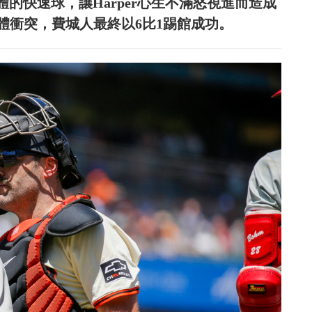
近身體的快速球，讓Harper心生不滿怒視進而造成
體衝突，費城人最終以6比1踢館成功。