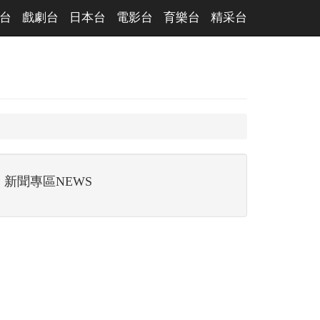
台
戲劇台
日本台
電影台
育樂台
精采台
新聞專區NEWS