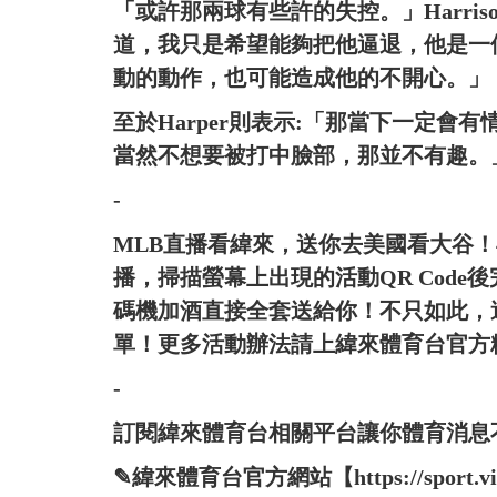
「或許那兩球有些許的失控。」Harri
道，我只是希望能夠把他逼退，他是一
動的動作，也可能造成他的不開心。」
至於Harper則表示:「那當下一定會
當然不想要被打中臉部，那並不有趣。
-
MLB直播看緯來，送你去美國看大谷！
播，掃描螢幕上出現的活動QR Cod
碼機加酒直接全套送給你！不只如此，
單！更多活動辦法請上緯來體育台官方
-
訂閱緯來體育台相關平台讓你體育消息
✎緯來體育台官方網站【https://sport.vide