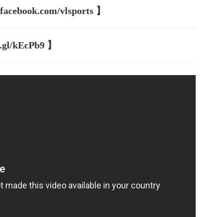
book.com/vlsports 】
l/kEcPb9 】