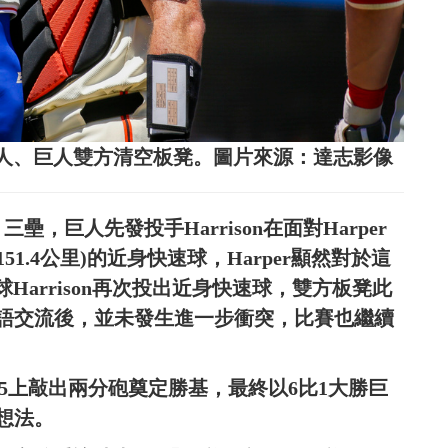
爆費城人、巨人雙方清空板凳。圖片來源：達志影像
，巨人先發投手Harrison在面對Harper
51.4公里)的近身快速球，Harper顯然對於這
球Harrison再次投出近身快速球，雙方板凳此
語交流後，並未發生進一步衝突，比賽也繼續
nos在5上敲出兩分砲奠定勝基，最終以6比1大勝巨
想法。