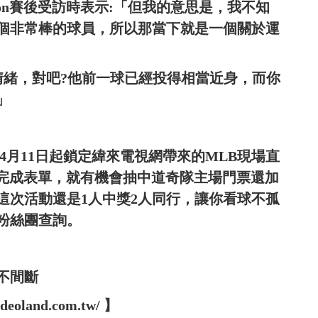
son賽後受訪時表示:「但我的意思是，我不知
個非常棒的球員，所以那當下就是一個關於運
有情緒，對吧?他前一球已經投得相當近身，而你
」
4月11日起鎖定緯來電視網帶來的MLB現場直
e後完成表單，就有機會抽中道奇隊主場門票還加
這次活動還是1人中獎2人同行，讓你看球不孤
粉絲團查詢。
不間斷
oland.com.tw/ 】