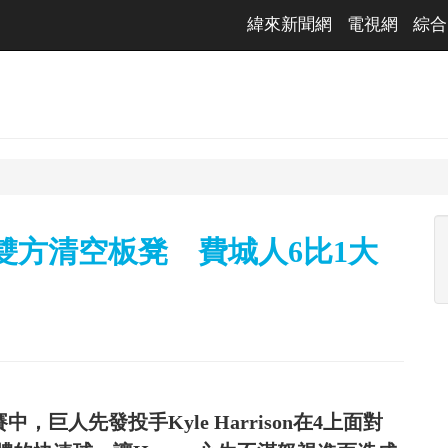
緯來新聞網
電視網
綜合
呼雙方清空板凳 費城人6比1大
，巨人先發投手Kyle Harrison在4上面對