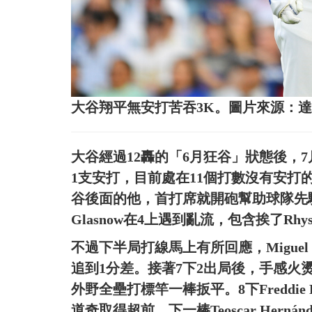
大谷翔平無安打苦吞3K。圖片來源：
大谷經過12轟的「6月狂谷」狀態後，
1支安打，目前處在11個打數沒有安打的
谷後面的他，首打席就開砲幫助球隊先
Glasnow在4上遇到亂流，包含挨了Rhy
不過下半局打線馬上有所回應，Miguel
追到1分差。接著7下2出局後，手感火燙
外野全壘打標竿一棒扳平。8下Freddie
道奇取得超前，下一棒Teoscar Her