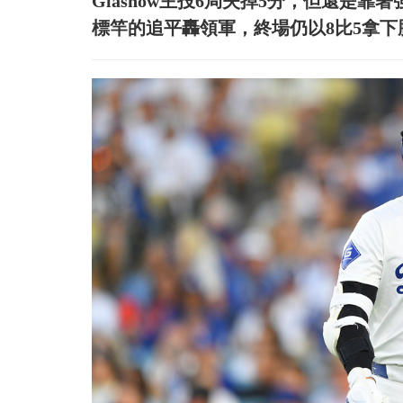
Glasnow主投6局失掉5分，但還是靠著
標竿的追平轟領軍，終場仍以8比5拿下