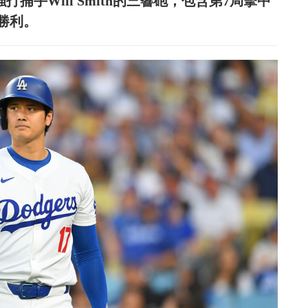
強打捕手Will Smith的三響砲，包含第7局擊中
勝利。