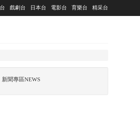
台
戲劇台
日本台
電影台
育樂台
精采台
新聞專區NEWS