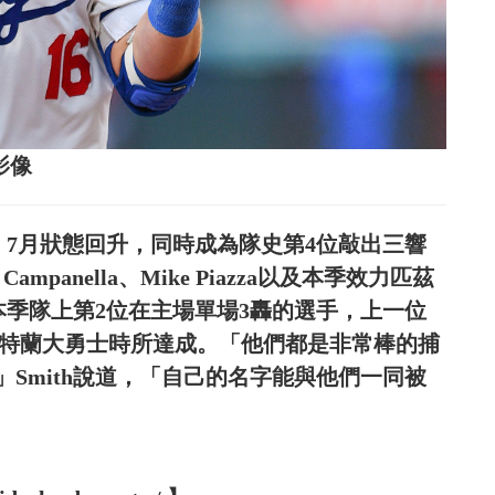
影像
h，7月狀態回升，同時成為隊史第4位敲出三響
panella、Mike Piazza以及本季效力匹茲
時也是本季隊上第2位在主場單場3轟的選手，上一位
對上亞特蘭大勇士時所達成。「他們都是非常棒的捕
Smith說道，「自己的名字能與他們一同被