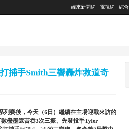
緯來新聞網
電視網
綜合
強打捕手Smith三響轟炸救道奇
系列賽後，今天（6日）繼續在主場迎戰來訪的
盡墨還苦吞3次三振、先發投手Tyler