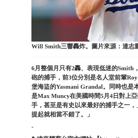
Will Smith三響轟炸。圖片來源：達志
6月整個月只有2轟、表現低迷的Smit
砲的捕手，前3位分別是名人堂前輩Roy Cam
堡海盜的Yasmani Grandal。同
是Max Muncy在美國時間5月4日
手，甚至是有史以來最好的捕手之一，」
提起就相當不錯了。」
-