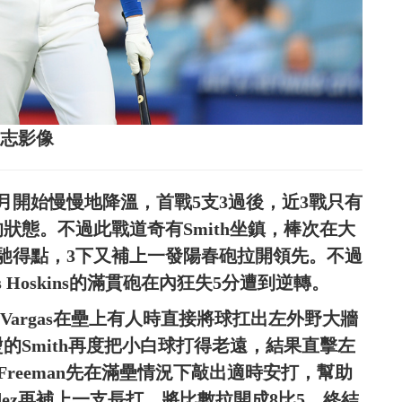
達志影像
7月開始慢慢地降溫，首戰5支3過後，近3戰只有
狀態。不過此戰道奇有Smith坐鎮，棒次在大
馳得點，3下又補上一發陽春砲拉開領先。不過
s Hoskins的滿貫砲在內狂失5分遭到逆轉。
 Vargas在壘上有人時直接將球扛出左外野大牆
的Smith再度把小白球打得老遠，結果直擊左
 Freeman先在滿壘情況下敲出適時安打，幫助
nández再補上一支長打，將比數拉開成8比5，終結