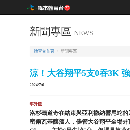
新聞專區
NEWS
體育台首頁
新聞專區
涼！大谷翔平5支0吞3K 
2024/7/6
李升愷
洛杉磯道奇在結束與亞利撒納響尾蛇的
密爾瓦基釀酒人，儘管大谷翔平全場5打數