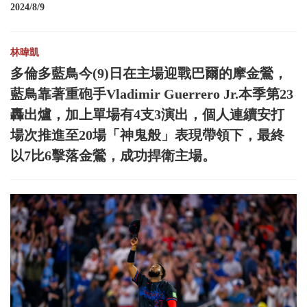
2024/8/9
林暐凱
多倫多藍鳥今(9)日在主場迎戰巴爾的摩金鶯，
藍鳥靠著重砲手Vladimir Guerrero Jr.本季第23
轟出爐，加上單場有4支3演出，個人連續安打
場次推進至20場「神鬼般」表現帶領下，最終
以7比6擊落金鶯，成功捍衛主場。