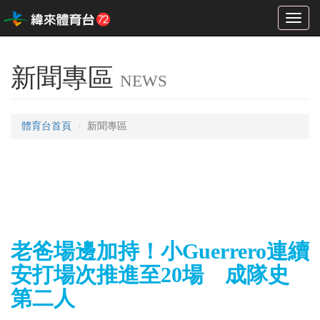
Toggl
naviga
新聞專區
NEWS
體育台首頁
新聞專區
老爸場邊加持！小Guerrero連續
安打場次推進至20場 成隊史
第二人