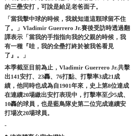
的三壘安打，可說是給足老爸面子。
「當我擊中球的時候，我就知道這顆球留不住
了。」Vladimir Guerrero Jr.賽後受訪時透過翻
譯表示「當我的手指指向我的父親的時候，我
有一種『哇，我的全壘打終於被我爸看見
了』。」
本季截至目前為止，Vladimir Guerrero Jr.共擊
出141安打、23轟、76打點、打擊率3成21成
績，他同時也成為自1901年來，史上第8位達成
在連續20場繳出安打表現中，打擊率至少5成、
10轟的球員，也是藍鳥隊史第二位完成連續安
打場次20場球員。
-