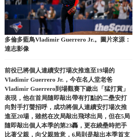
多倫多藍鳥Vladimir Guerrero Jr.。圖片來源：
達志影像
前役已將個人連續安打場次推進至19場的
Vladimir Guerrero Jr.，今在名人堂老爸
Vladimir Guerrero到場觀賽下繳出「猛打賞」
表現，他在首局隨即敲出帶有打點的二壘安打
向對手打聲招呼，成功將個人連續安打場次推
進至20場，雖然在次局敲出飛球出局，但在5局
隨即敲出個人本季的第23轟，更在繞壘時把手
比著父親，向父親致意，6局則是敲出本季首支