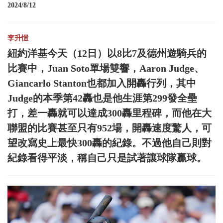
2024/8/12
李升愷
紐約洋基今天（12日）以8比7及德州遊騎兵的
比賽中，Juan Soto單場雙響，Aaron Judge、
Giancarlo Stanton也都加入開轟行列，其中
Judge的本季第42轟也是他生涯第299發全壘
打，差一轟就可以達成300轟里程碑，而他在大
聯盟的比賽甚至只有952場，開轟速度驚人，可
望改寫史上最快300轟的紀錄。不過他自己則對
紀錄看得平淡，稱自己只是試著讓球隊贏球。