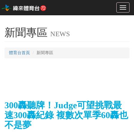
Toggl
naviga
新聞專區
NEWS
體育台首頁
新聞專區
300轟聽牌！Judge可望挑戰最
速300轟紀錄 複數次單季60轟也
不是夢