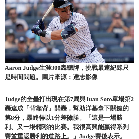
Aaron Judge生涯300轟聽牌，挑戰最速紀錄只
是時間問題。圖片來源：達志影像
Judge的全壘打出現在第7局與Juan Soto單場第2
轟達成「背靠背」開轟，幫助洋基拿下關鍵的
第8分，最終得以1分差險勝。「這是一場勝
利、又一場精彩的比賽。我很高興能贏得系列
賽並重返勝利的道路上。」Judge賽後表示。