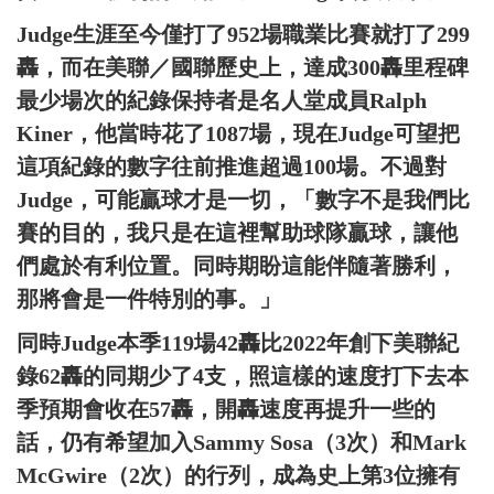
Judge生涯至今僅打了952場職業比賽就打了299
轟，而在美聯／國聯歷史上，達成300轟里程碑
最少場次的紀錄保持者是名人堂成員Ralph
Kiner，他當時花了1087場，現在Judge可望把
這項紀錄的數字往前推進超過100場。不過對
Judge，可能贏球才是一切，「數字不是我們比
賽的目的，我只是在這裡幫助球隊贏球，讓他
們處於有利位置。同時期盼這能伴隨著勝利，
那將會是一件特別的事。」
同時Judge本季119場42轟比2022年創下美聯紀
錄62轟的同期少了4支，照這樣的速度打下去本
季預期會收在57轟，開轟速度再提升一些的
話，仍有希望加入Sammy Sosa（3次）和Mark
McGwire（2次）的行列，成為史上第3位擁有